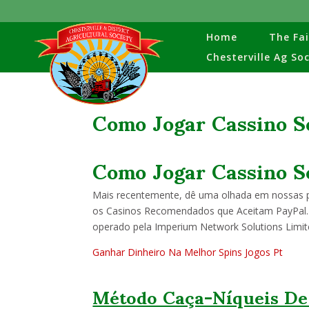
Home
The Fai
Chesterville Ag So
Como Jogar Cassino S
Como Jogar Cassino S
Mais recentemente, dê uma olhada em nossas pri
os Casinos Recomendados que Aceitam PayPal. 
operado pela Imperium Network Solutions Limit
Ganhar Dinheiro Na Melhor Spins Jogos Pt
Método Caça-Níqueis De