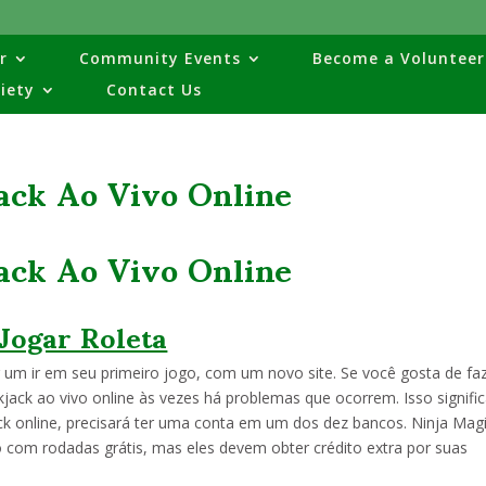
r
Community Events
Become a Volunteer
ciety
Contact Us
ack Ao Vivo Online
ack Ao Vivo Online
 Jogar Roleta
 um ir em seu primeiro jogo, com um novo site. Se você gosta de fa
jack ao vivo online às vezes há problemas que ocorrem. Isso signifi
k online, precisará ter uma conta em um dos dez bancos. Ninja Mag
o com rodadas grátis, mas eles devem obter crédito extra por suas