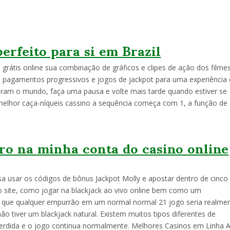
erfeito para si em Brazil
 grátis online sua combinação de gráficos e clipes de ação dos filme
gamentos progressivos e jogos de jackpot para uma experiência 
aram o mundo, faça uma pausa e volte mais tarde quando estiver se
 melhor caça-níqueis cassino a sequência começa com 1, a função de
ro na minha conta do casino online
a usar os códigos de bônus Jackpot Molly e apostar dentro de cinco 
o site, como jogar na blackjack ao vivo online bem como um
ca que qualquer empurrão em um normal normal 21 jogo seria realme
o tiver um blackjack natural. Existem muitos tipos diferentes de
perdida e o jogo continua normalmente. Melhores Casinos em Linha 