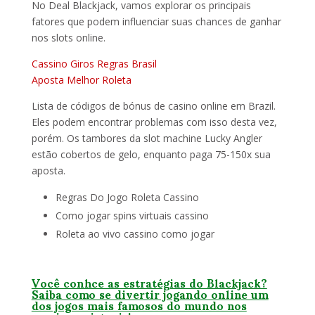
No Deal Blackjack, vamos explorar os principais
fatores que podem influenciar suas chances de ganhar
nos slots online.
Cassino Giros Regras Brasil
Aposta Melhor Roleta
Lista de códigos de bónus de casino online em Brazil.
Eles podem encontrar problemas com isso desta vez,
porém. Os tambores da slot machine Lucky Angler
estão cobertos de gelo, enquanto paga 75-150x sua
aposta.
Regras Do Jogo Roleta Cassino
Como jogar spins virtuais cassino
Roleta ao vivo cassino como jogar
Você conhce as estratégias do Blackjack?
Saiba como se divertir jogando online um
dos jogos mais famosos do mundo nos