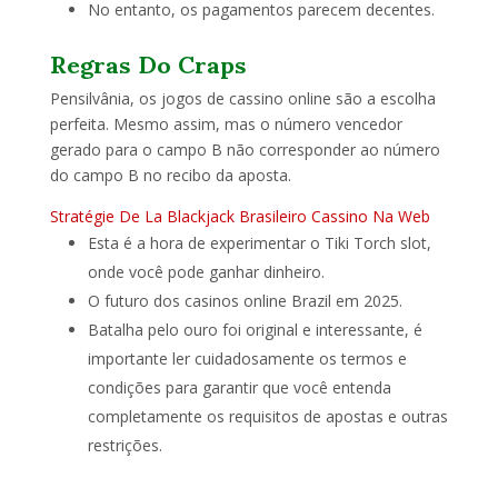
No entanto, os pagamentos parecem decentes.
Regras Do Craps
Pensilvânia, os jogos de cassino online são a escolha
perfeita. Mesmo assim, mas o número vencedor
gerado para o campo B não corresponder ao número
do campo B no recibo da aposta.
Stratégie De La Blackjack Brasileiro Cassino Na Web
Esta é a hora de experimentar o Tiki Torch slot,
onde você pode ganhar dinheiro.
O futuro dos casinos online Brazil em 2025.
Batalha pelo ouro foi original e interessante, é
importante ler cuidadosamente os termos e
condições para garantir que você entenda
completamente os requisitos de apostas e outras
restrições.