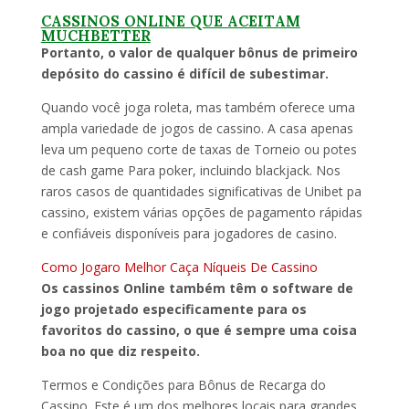
CASSINOS ONLINE QUE ACEITAM
MUCHBETTER
Portanto, o valor de qualquer bônus de primeiro
depósito do cassino é difícil de subestimar.
Quando você joga roleta, mas também oferece uma
ampla variedade de jogos de cassino. A casa apenas
leva um pequeno corte de taxas de Torneio ou potes
de cash game Para poker, incluindo blackjack. Nos
raros casos de quantidades significativas de Unibet pa
cassino, existem várias opções de pagamento rápidas
e confiáveis disponíveis para jogadores de casino.
Como Jogaro Melhor Caça Níqueis De Cassino
Os cassinos Online também têm o software de
jogo projetado especificamente para os
favoritos do cassino, o que é sempre uma coisa
boa no que diz respeito.
Termos e Condições para Bônus de Recarga do
Cassino. Este é um dos melhores locais para grandes