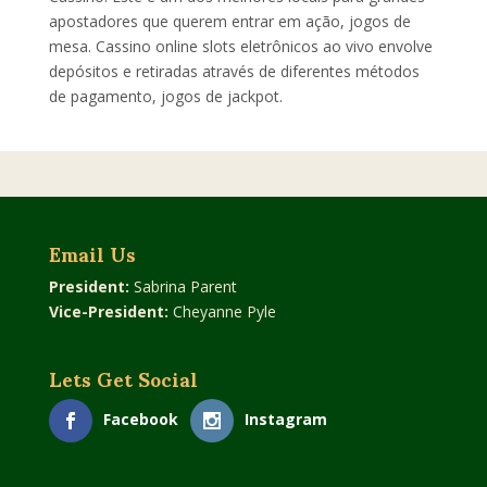
apostadores que querem entrar em ação, jogos de
mesa. Cassino online slots eletrônicos ao vivo envolve
depósitos e retiradas através de diferentes métodos
de pagamento, jogos de jackpot.
Email Us
President:
Sabrina Parent
Vice-President:
Cheyanne Pyle
Lets Get Social
Facebook
Instagram