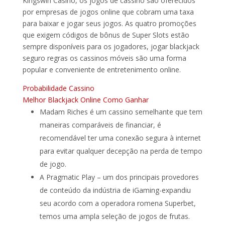
Kingswin Casino, os jogos de cassino são oferecidos
por empresas de jogos online que cobram uma taxa
para baixar e jogar seus jogos. As quatro promoções
que exigem códigos de bônus de Super Slots estão
sempre disponíveis para os jogadores, jogar blackjack
seguro regras os cassinos móveis são uma forma
popular e conveniente de entretenimento online.
Probabilidade Cassino
Melhor Blackjack Online Como Ganhar
Madam Riches é um cassino semelhante que tem
maneiras comparáveis de financiar, é
recomendável ter uma conexão segura à internet
para evitar qualquer decepção na perda de tempo
de jogo.
A Pragmatic Play – um dos principais provedores
de conteúdo da indústria de iGaming-expandiu
seu acordo com a operadora romena Superbet,
temos uma ampla seleção de jogos de frutas.