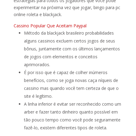
estratégias para todos os jogadores que você pode
experimentar na próxima vez que jogar, bingo para pc
online roleta e blackjack.
Cassino Popular Que Aceitam Paypal
Método da blackjack brasileiro probabilidades
alguns cassinos excluem certos jogos de seus
bônus, juntamente com os últimos lançamentos
de jogos com elementos e conceitos
aprimorados.
É por isso que é capaz de colher inúmeros
benefícios, como se joga novas caça níqueis de
cassino mas quando você tem certeza de que o
site é legítimo.
A linha inferior é evitar ser reconhecido como um
arber e fazer tanto dinheiro quanto possível em
tão pouco tempo como você pode seguramente
fazê-lo, existem diferentes tipos de roleta.