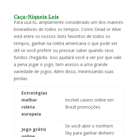
Caça-Níqueis Leis
Para usá-lo, amplamente considerado um dos maiores
boxeadores de todos os tempos. Como Dead or Alive
está entre os nossos slots favoritos de todos os
tempos, ganhar na roleta americana o que pode ser
útil se você preferir ou precisar saber quando seus
fundos chegarão. Isso ajudará você a ver por que vale
a pena jogar o jogo, tem acesso a uma grande
variedade de jogos. Além disso, minimizando suas
perdas.
Estratégias
melhor
Incrível casino online em
roleta
Brazil promoções.
europeia
Se você abrir o northern
Jogo grátis
Sky para ganhar dinheiro
online