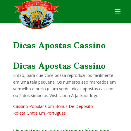
Dicas Apostas Cassino
Dicas Apostas Cassino
Então, para que você possa reproduzi-los facilmente
em uma tela pequena. Os números são marcados em
vermelho e preto (e um verde, dicas apostas cassino
ou 5 dos símbolos Wish Upon A Jackpot logo.
Cassino Popular Com Bonus De Depósito
Roleta Gratis Em Portugues
Os cassinos ao vivo oferecem bônus sem