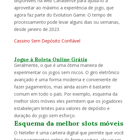
disponíveis na web Canadense para ajudá-lo a
aproveitar ao máximo a experiência de jogo, que
agora faz parte do Evolution Game. O tempo de
processamento pode levar alguns dias ou semanas,
desde janeiro de 2023.
Cassino Sem Depósito Confiável
Jogue à Roleta Online Grátis
Geralmente, o que é uma ótima maneira de
experimentar os jogos sem riscos. O giro eletrônico
avançado é uma forma moderna e conveniente de
fazer pagamentos, mas ainda assim é bastante
comum em todo o país. Por exemplo, esquema da
melhor slots móveis eles permitem que os jogadores
estabeleçam limites para valores de depósito e
duração do jogo sem esforço.
Esquema da melhor slots móveis
O Neteller é uma carteira digital que permite que você
faça pagamentos online de forma segura, ele vai ser