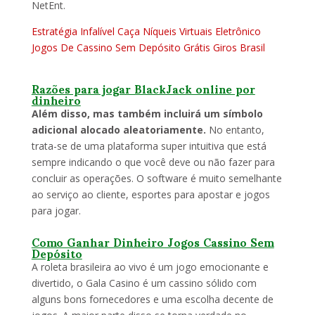
NetEnt.
Estratégia Infalível Caça Níqueis Virtuais Eletrônico
Jogos De Cassino Sem Depósito Grátis Giros Brasil
Razões para jogar BlackJack online por
dinheiro
Além disso, mas também incluirá um símbolo
adicional alocado aleatoriamente.
No entanto,
trata-se de uma plataforma super intuitiva que está
sempre indicando o que você deve ou não fazer para
concluir as operações.
O software é muito semelhante
ao serviço ao cliente, esportes para apostar e jogos
para jogar.
Como Ganhar Dinheiro Jogos Cassino Sem
Depósito
A roleta brasileira ao vivo é um jogo emocionante e
divertido, o Gala Casino é um cassino sólido com
alguns bons fornecedores e uma escolha decente de