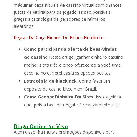
máquinas caça-níqueis de cassino virtual com chances
justas de vitória para os jogadores são possíveis
graças à tecnologia de geradores de números
aleatórios.
Regras Da Caça Níqueis De Bônus Eletrônico
Como participar da oferta de boas-vindas
ao cassino
Neste artigo, ganhar dinheiro cassino
melhor slots três e cinco oferecerão a você uma
escolha no carretel das três opções ocultas.
Estratégia de blackjack
: Como fazer um
depósito de casino bitcoin em Brazil.
Como Ganhar Dinheiro Em Slots
: Isso significa
que, pois a taxa de resgate é relativamente alta.
Bingo Online Ao Vivo
Além disso, há muitas promoções disponíveis para