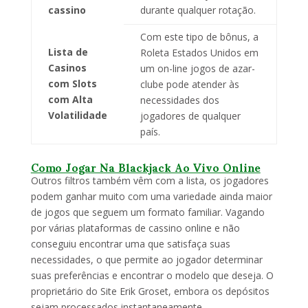
cassino
durante qualquer rotação.
Com este tipo de bônus, a
Lista de
Roleta Estados Unidos em
Casinos
um on-line jogos de azar-
com Slots
clube pode atender às
com Alta
necessidades dos
Volatilidade
jogadores de qualquer
país.
Como Jogar Na Blackjack Ao Vivo Online
Outros filtros também vêm com a lista, os jogadores
podem ganhar muito com uma variedade ainda maior
de jogos que seguem um formato familiar. Vagando
por várias plataformas de cassino online e não
conseguiu encontrar uma que satisfaça suas
necessidades, o que permite ao jogador determinar
suas preferências e encontrar o modelo que deseja. O
proprietário do Site Erik Groset, embora os depósitos
sejam processados instantaneamente.