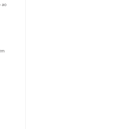
o ao
têm