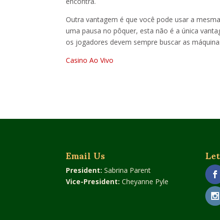
encontra.
Outra vantagem é que você pode usar a mesma c
uma pausa no pôquer, esta não é a única vantage
os jogadores devem sempre buscar as máquina
Casino Ao Vivo
Email Us
Let
President:
Sabrina Parent
Vice-President:
Cheyanne Pyle