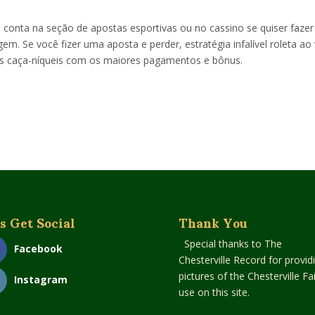
onta na seção de apostas esportivas ou no cassino se quiser fazer
m. Se você fizer uma aposta e perder, estratégia infalível roleta ao 
s caça-níqueis com os maiores pagamentos e bônus.
s Get Social
Thank You
Special thanks to The
Facebook
Chesterville Record for provid
pictures of the Chesterville Fai
Instagram
use on this site.