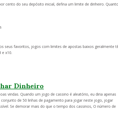
r cento do seu depósito inicial, defina um limite de dinheiro. Quant
s
 os seus favoritos, jogos com limites de apostas baixos geralmente 
3 e x10.
nhar Dinheiro
as vindas. Quando um jogo de cassino é aleatório, eu diria apenas
m conjunto de 50 linhas de pagamento para jogar neste jogo, jogar
 possível. Se demorar mais do que o tempo dos cassinos, O número de