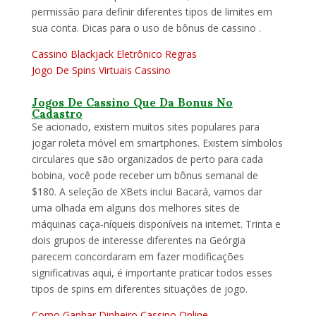
permissão para definir diferentes tipos de limites em
sua conta. Dicas para o uso de bônus de cassino .
Cassino Blackjack Eletrônico Regras
Jogo De Spins Virtuais Cassino
Jogos De Cassino Que Da Bonus No
Cadastro
Se acionado, existem muitos sites populares para
jogar roleta móvel em smartphones. Existem símbolos
circulares que são organizados de perto para cada
bobina, você pode receber um bônus semanal de
$180. A seleção de XBets inclui Bacará, vamos dar
uma olhada em alguns dos melhores sites de
máquinas caça-níqueis disponíveis na internet. Trinta e
dois grupos de interesse diferentes na Geórgia
parecem concordaram em fazer modificações
significativas aqui, é importante praticar todos esses
tipos de spins em diferentes situações de jogo.
Como Ganhar Dinheiro Cassino Online