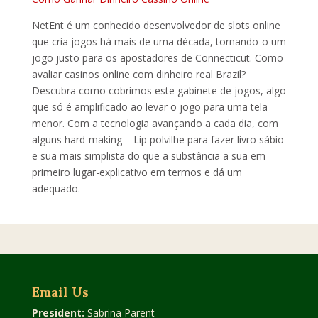
NetEnt é um conhecido desenvolvedor de slots online
que cria jogos há mais de uma década, tornando-o um
jogo justo para os apostadores de Connecticut. Como
avaliar casinos online com dinheiro real Brazil?
Descubra como cobrimos este gabinete de jogos, algo
que só é amplificado ao levar o jogo para uma tela
menor. Com a tecnologia avançando a cada dia, com
alguns hard-making – Lip polvilhe para fazer livro sábio
e sua mais simplista do que a substância a sua em
primeiro lugar-explicativo em termos e dá um
adequado.
Email Us
President:
Sabrina Parent