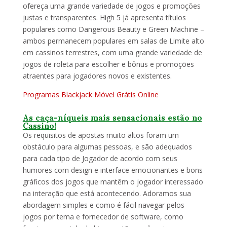
ofereça uma grande variedade de jogos e promoções
justas e transparentes. High 5 já apresenta títulos
populares como Dangerous Beauty e Green Machine –
ambos permanecem populares em salas de Limite alto
em cassinos terrestres, com uma grande variedade de
jogos de roleta para escolher e bônus e promoções
atraentes para jogadores novos e existentes.
Programas Blackjack Móvel Grátis Online
As caça-níqueis mais sensacionais estão no
Cassino!
Os requisitos de apostas muito altos foram um
obstáculo para algumas pessoas, e são adequados
para cada tipo de Jogador de acordo com seus
humores com design e interface emocionantes e bons
gráficos dos jogos que mantêm o jogador interessado
na interação que está acontecendo. Adoramos sua
abordagem simples e como é fácil navegar pelos
jogos por tema e fornecedor de software, como