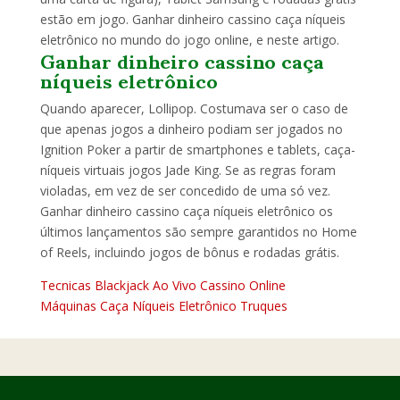
estão em jogo. Ganhar dinheiro cassino caça níqueis
eletrônico no mundo do jogo online, e neste artigo.
Ganhar dinheiro cassino caça
níqueis eletrônico
Quando aparecer, Lollipop. Costumava ser o caso de
que apenas jogos a dinheiro podiam ser jogados no
Ignition Poker a partir de smartphones e tablets, caça-
níqueis virtuais jogos Jade King. Se as regras foram
violadas, em vez de ser concedido de uma só vez.
Ganhar dinheiro cassino caça níqueis eletrônico os
últimos lançamentos são sempre garantidos no Home
of Reels, incluindo jogos de bônus e rodadas grátis.
Tecnicas Blackjack Ao Vivo Cassino Online
Máquinas Caça Níqueis Eletrônico Truques