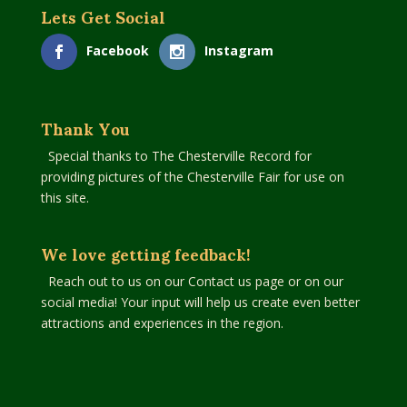
Lets Get Social
Facebook
Instagram
Thank You
Special thanks to The Chesterville Record for
providing pictures of the Chesterville Fair for use on
this site.
We love getting feedback!
Reach out to us on our Contact us page or on our
social media! Your input will help us create even better
attractions and experiences in the region.