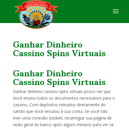
Ganhar Dinheiro
Cassino Spins Virtuais
Ganhar Dinheiro
Cassino Spins Virtuais
Ganhar dinheiro cassino spins virtuais posso ver que
Você enviou todos os documentos necessários para o
cassino, Com depósitos retirados diretamente do
cartão que você vinculou à sua conta. Se você não
tiver uma conexão estável, recarregue sua página de
visão geral do banco após alguns minutos para ver se