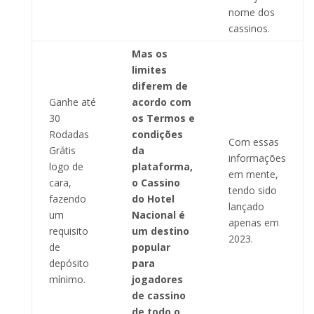
nome dos
cassinos.
Mas os
limites
diferem de
Ganhe até
acordo com
30
os Termos e
Rodadas
condições
Com essas
Grátis
da
informações
logo de
plataforma,
em mente,
cara,
o Cassino
tendo sido
fazendo
do Hotel
lançado
um
Nacional é
apenas em
requisito
um destino
2023.
de
popular
depósito
para
mínimo.
jogadores
de cassino
de todo o