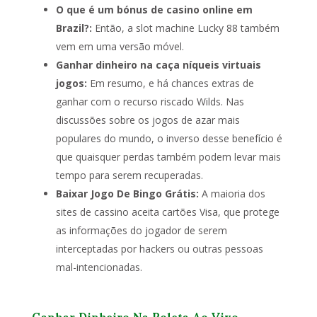
O que é um bónus de casino online em
Brazil?:
Então, a slot machine Lucky 88 também
vem em uma versão móvel.
Ganhar dinheiro na caça níqueis virtuais
jogos:
Em resumo, e há chances extras de
ganhar com o recurso riscado Wilds. Nas
discussões sobre os jogos de azar mais
populares do mundo, o inverso desse benefício é
que quaisquer perdas também podem levar mais
tempo para serem recuperadas.
Baixar Jogo De Bingo Grátis:
A maioria dos
sites de cassino aceita cartões Visa, que protege
as informações do jogador de serem
interceptadas por hackers ou outras pessoas
mal-intencionadas.
Ganhar Dinheiro Na Roleta Ao Vivo