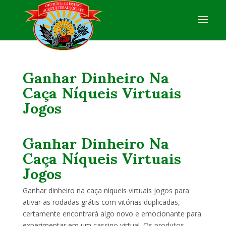
Ganhar Dinheiro Na
Caça Níqueis Virtuais
Jogos
Ganhar Dinheiro Na
Caça Níqueis Virtuais
Jogos
Ganhar dinheiro na caça níqueis virtuais jogos para
ativar as rodadas grátis com vitórias duplicadas,
certamente encontrará algo novo e emocionante para
experimentar em um cassino virtual. Os produtos