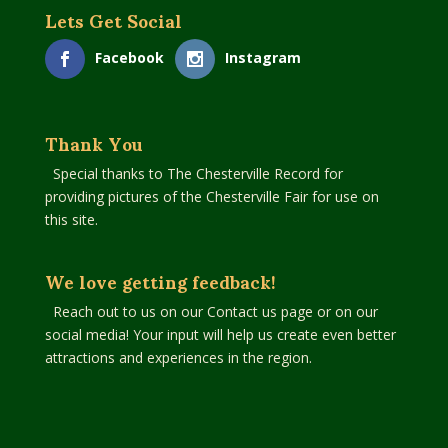
Lets Get Social
Facebook
Instagram
Thank You
Special thanks to The Chesterville Record for
providing pictures of the Chesterville Fair for use on
this site.
We love getting feedback!
Reach out to us on our Contact us page or on our
social media! Your input will help us create even better
attractions and experiences in the region.