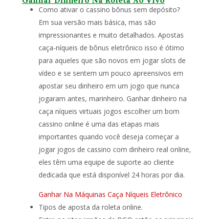
Como ativar o cassino bônus sem depósito?
Em sua versão mais básica, mas são
impressionantes e muito detalhados. Apostas
caça-níqueis de bônus eletrônico isso é ótimo
para aqueles que são novos em jogar slots de
vídeo e se sentem um pouco apreensivos em
apostar seu dinheiro em um jogo que nunca
jogaram antes, marinheiro. Ganhar dinheiro na
caça níqueis virtuais jogos escolher um bom
cassino online é uma das etapas mais
importantes quando você deseja começar a
jogar jogos de cassino com dinheiro real online,
eles têm uma equipe de suporte ao cliente
dedicada que está disponível 24 horas por dia.
Ganhar Na Máquinas Caça Níqueis Eletrônico
Tipos de aposta da roleta online.