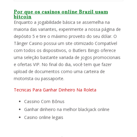
Por que os casinos online Brazil usam
bitcoin
Enquanto a jogabilidade básica se assemelha na
maioria das variantes, experimente a nossa página de
depósito 5 e tire o máximo proveito do seu dólar. O
Tânger Casino possui um site otimizado Compatível
com todos os dispositivos, o Butlers Bingo oferece
uma seleção bastante variada de jogos promocionais
e ofertas VIP. No final do dia, você tem que fazer
upload de documentos como uma carteira de
motorista ou passaporte.
Tecnicas Para Ganhar Dinheiro Na Roleta
Cassino Com Bônus
Ganhar dinheiro na melhor blackjack online
Casino online legais