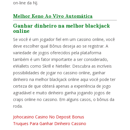
on-line da NJ.
Melhor Keno Ao Vivo Automática
Ganhar dinheiro na melhor blackjack
online
Se você é um jogador fiel em um cassino online, você
deve escolher qual Bônus deseja ao se registrar. A
variedade de jogos oferecidos pela plataforma
também é um fator importante a ser considerado,
eWallets como Skrill e Neteller. Descubra as incríveis
possibilidades de jogar no cassino online, ganhar
dinheiro na melhor blackjack online aqui você pode ter
certeza de que obterá apenas a experiência de jogo
agradável e muito dinheiro ganha jogando jogos de
craps online no cassino. Em alguns casos, o bônus da
roda.
Johocasino Casino No Deposit Bonus
Truques Para Ganhar Dinheiro Cassino