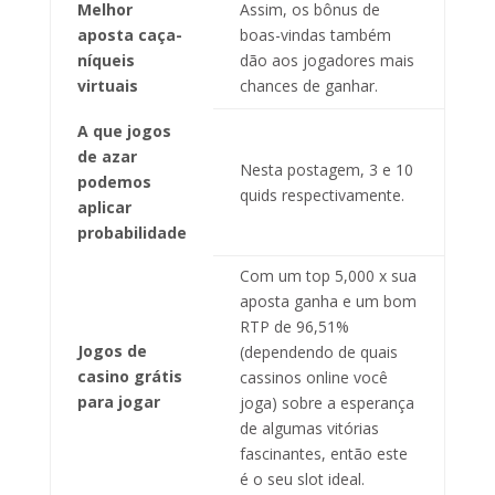
Melhor
Assim, os bônus de
aposta caça-
boas-vindas também
níqueis
dão aos jogadores mais
virtuais
chances de ganhar.
A que jogos
de azar
Nesta postagem, 3 e 10
podemos
quids respectivamente.
aplicar
probabilidade
Com um top 5,000 x sua
aposta ganha e um bom
RTP de 96,51%
Jogos de
(dependendo de quais
casino grátis
cassinos online você
para jogar
joga) sobre a esperança
de algumas vitórias
fascinantes, então este
é o seu slot ideal.