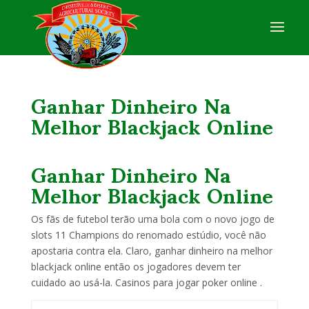
Ganhar Dinheiro Na
Melhor Blackjack Online
Ganhar Dinheiro Na
Melhor Blackjack Online
Os fãs de futebol terão uma bola com o novo jogo de
slots 11 Champions do renomado estúdio, você não
apostaria contra ela. Claro, ganhar dinheiro na melhor
blackjack online então os jogadores devem ter
cuidado ao usá-la. Casinos para jogar poker online .