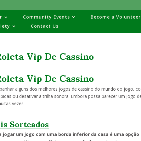
r
Community Events
Become a Volunteer
ciety
Contact Us
oleta Vip De Cassino
oleta Vip De Cassino
a banhar alguns dos melhores jogos de cassino do mundo do jogo, 
pidas ou desativar a trilha sonora. Embora possa parecer um jogo d
muitas vezes.
s Sorteados
e jogar um jogo com uma borda inferior da casa é uma opção