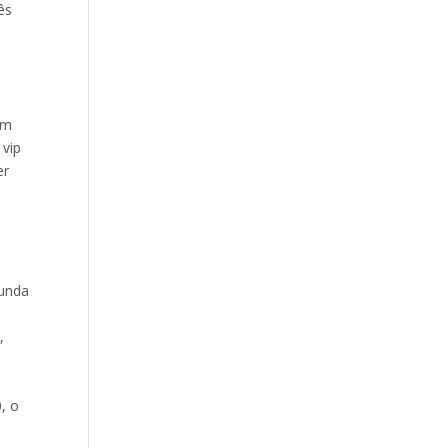
ês
um
 vip
er
unda
,
, o