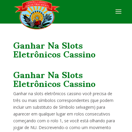
Ganhar Na Slots
Eletrônicos Cassino
Ganhar Na Slots
Eletrônicos Cassino
Ganhar na slots eletrônicos cassino você precisa de
três ou mais símbolos correspondentes (que podem
incluir um substituto de Símbolo selvagem) para
aparecer em qualquer lugar em rolos consecutivos
começando com o rolo 1, se você está olhando para
jogar de NU. Descrevendo-o como um movimento