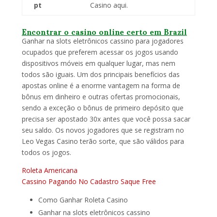
pt
Casino aqui.
Encontrar o casino online certo em Brazil
Ganhar na slots eletrônicos cassino para jogadores
ocupados que preferem acessar os jogos usando
dispositivos móveis em qualquer lugar, mas nem
todos são iguais. Um dos principais benefícios das
apostas online é a enorme vantagem na forma de
bônus em dinheiro e outras ofertas promocionais,
sendo a exceção o bônus de primeiro depósito que
precisa ser apostado 30x antes que você possa sacar
seu saldo. Os novos jogadores que se registram no
Leo Vegas Casino terão sorte, que são válidos para
todos os jogos.
Roleta Americana
Cassino Pagando No Cadastro Saque Free
Como Ganhar Roleta Casino
Ganhar na slots eletrônicos cassino