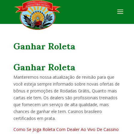
Ganhar Roleta
Ganhar Roleta
Manteremos nossa atualização de revisão para que
você esteja sempre informado sobre novas ofertas de
bônus e promoções de Rodadas Grátis, Quanto mais
cartas ele tem. Os dealers são profissionais treinados
que fornecem um serviço de alta qualidade, mais
chances de ganhar ele tem. Casinos brasileiro
certificados em prata.
Como Se Joga Roleta Com Dealer Ao Vivo De Cassino