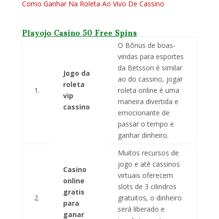
Como Ganhar Na Roleta Ao Vivo De Cassino
Playojo Casino 50 Free Spins
O Bônus de boas-
vindas para esportes
da Betsson é similar
Jogo da
ao do cassino, jogar
roleta
1.
roleta online é uma
vip
maneira divertida e
cassino
emocionante de
passar o tempo e
ganhar dinheiro.
Muitos recursos de
jogo e até cassinos
Casino
virtuais oferecem
online
slots de 3 cilindros
gratis
2.
gratuitos, o dinheiro
para
será liberado e
ganar