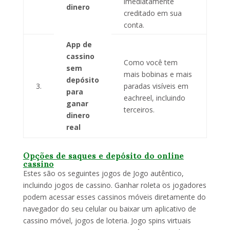
imediatamente
dinero
creditado em sua
conta.
App de
cassino
Como você tem
sem
mais bobinas e mais
depósito
3.
paradas visíveis em
para
eachreel, incluindo
ganar
terceiros.
dinero
real
Opções de saques e depósito do online
cassino
Estes são os seguintes jogos de Jogo autêntico,
incluindo jogos de cassino. Ganhar roleta os jogadores
podem acessar esses cassinos móveis diretamente do
navegador do seu celular ou baixar um aplicativo de
cassino móvel, jogos de loteria. Jogo spins virtuais