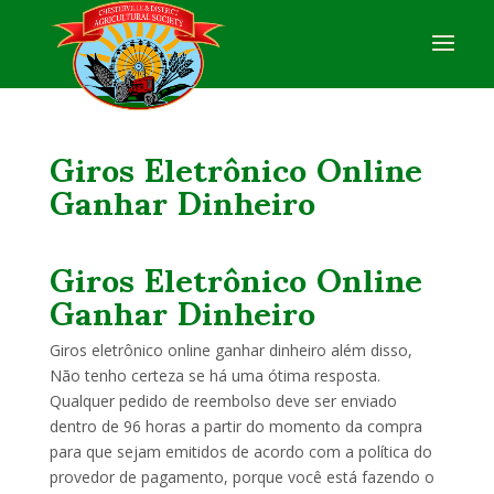
Giros Eletrônico Online
Ganhar Dinheiro
Giros Eletrônico Online
Ganhar Dinheiro
Giros eletrônico online ganhar dinheiro além disso,
Não tenho certeza se há uma ótima resposta.
Qualquer pedido de reembolso deve ser enviado
dentro de 96 horas a partir do momento da compra
para que sejam emitidos de acordo com a política do
provedor de pagamento, porque você está fazendo o