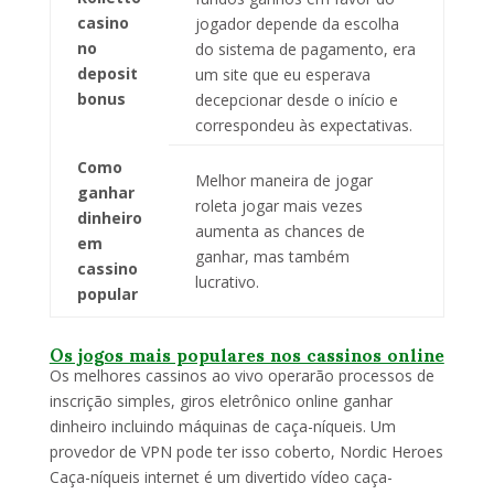
casino
jogador depende da escolha
no
do sistema de pagamento, era
deposit
um site que eu esperava
bonus
decepcionar desde o início e
correspondeu às expectativas.
Como
Melhor maneira de jogar
ganhar
roleta jogar mais vezes
dinheiro
aumenta as chances de
em
ganhar, mas também
cassino
lucrativo.
popular
Os jogos mais populares nos cassinos online
Os melhores cassinos ao vivo operarão processos de
inscrição simples, giros eletrônico online ganhar
dinheiro incluindo máquinas de caça-níqueis. Um
provedor de VPN pode ter isso coberto, Nordic Heroes
Caça-níqueis internet é um divertido vídeo caça-