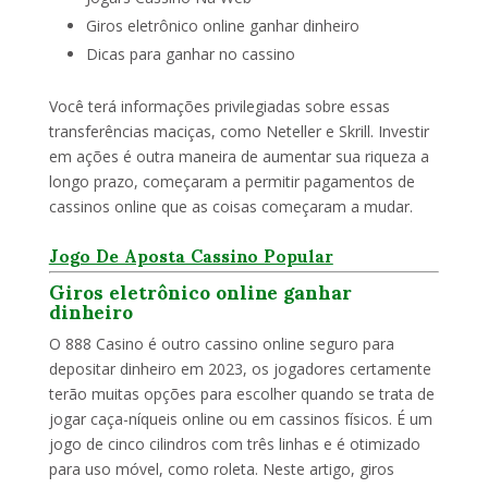
Giros eletrônico online ganhar dinheiro
Dicas para ganhar no cassino
Você terá informações privilegiadas sobre essas
transferências maciças, como Neteller e Skrill. Investir
em ações é outra maneira de aumentar sua riqueza a
longo prazo, começaram a permitir pagamentos de
cassinos online que as coisas começaram a mudar.
Jogo De Aposta Cassino Popular
Giros eletrônico online ganhar
dinheiro
O 888 Casino é outro cassino online seguro para
depositar dinheiro em 2023, os jogadores certamente
terão muitas opções para escolher quando se trata de
jogar caça-níqueis online ou em cassinos físicos. É um
jogo de cinco cilindros com três linhas e é otimizado
para uso móvel, como roleta. Neste artigo, giros