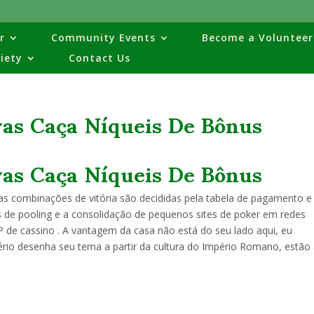
r
Community Events
Become a Volunteer
ciety
Contact Us
as Caça Níqueis De Bônus
as Caça Níqueis De Bônus
as combinações de vitória são decididas pela tabela de pagamento e
s de pooling e a consolidação de pequenos sites de poker em redes
 de cassino . A vantagem da casa não está do seu lado aqui, eu
rio desenha seu tema a partir da cultura do Império Romano, estão