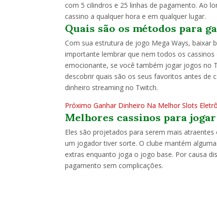
com 5 cilindros e 25 linhas de pagamento. Ao l
cassino a qualquer hora e em qualquer lugar.
Quais são os métodos para ga
Com sua estrutura de jogo Mega Ways, baixar bi
importante lembrar que nem todos os cassinos o
emocionante, se você também jogar jogos no Twi
descobrir quais são os seus favoritos antes de 
dinheiro streaming no Twitch.
Próximo Ganhar Dinheiro Na Melhor Slots Eletr
Melhores cassinos para jogar
Eles são projetados para serem mais atraentes 
um jogador tiver sorte. O clube mantém algumas 
extras enquanto joga o jogo base. Por causa di
pagamento sem complicações.