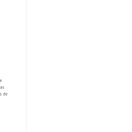
e
se
ias
s de