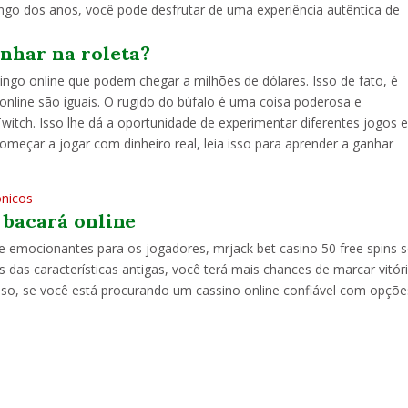
ongo dos anos, você pode desfrutar de uma experiência autêntica de
nhar na roleta?
ngo online que podem chegar a milhões de dólares. Isso de fato, é
nline são iguais. O rugido do búfalo é uma coisa poderosa e
tch. Isso lhe dá a oportunidade de experimentar diferentes jogos 
começar a jogar com dinheiro real, leia isso para aprender a ganhar
ônicos
 bacará online
e emocionantes para os jogadores, mrjack bet casino 50 free spins 
das características antigas, você terá mais chances de marcar vitór
sso, se você está procurando um cassino online confiável com opçõe