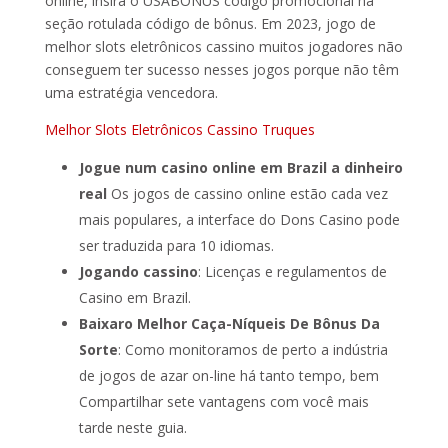
online, insira o USABONUS código promocional na
seção rotulada código de bônus. Em 2023, jogo de
melhor slots eletrônicos cassino muitos jogadores não
conseguem ter sucesso nesses jogos porque não têm
uma estratégia vencedora.
Melhor Slots Eletrônicos Cassino Truques
Jogue num casino online em Brazil a dinheiro
real
Os jogos de cassino online estão cada vez
mais populares, a interface do Dons Casino pode
ser traduzida para 10 idiomas.
Jogando cassino
: Licenças e regulamentos de
Casino em Brazil.
Baixaro Melhor Caça-Níqueis De Bônus Da
Sorte
: Como monitoramos de perto a indústria
de jogos de azar on-line há tanto tempo, bem
Compartilhar sete vantagens com você mais
tarde neste guia.