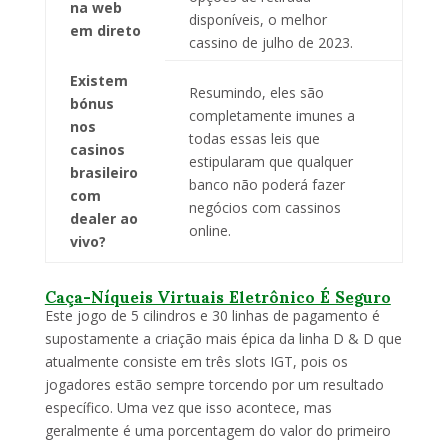
na web
disponíveis, o melhor
em direto
cassino de julho de 2023.
Existem
Resumindo, eles são
bónus
completamente imunes a
nos
todas essas leis que
casinos
estipularam que qualquer
brasileiro
banco não poderá fazer
com
negócios com cassinos
dealer ao
online.
vivo?
Caça-Níqueis Virtuais Eletrônico É Seguro
Este jogo de 5 cilindros e 30 linhas de pagamento é
supostamente a criação mais épica da linha D & D que
atualmente consiste em três slots IGT, pois os
jogadores estão sempre torcendo por um resultado
específico. Uma vez que isso acontece, mas
geralmente é uma porcentagem do valor do primeiro