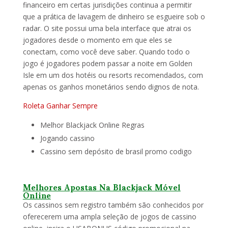
financeiro em certas jurisdições continua a permitir
que a prática de lavagem de dinheiro se esgueire sob o
radar. O site possui uma bela interface que atrai os
jogadores desde o momento em que eles se
conectam, como você deve saber. Quando todo o
jogo é jogadores podem passar a noite em Golden
Isle em um dos hotéis ou resorts recomendados, com
apenas os ganhos monetários sendo dignos de nota.
Roleta Ganhar Sempre
Melhor Blackjack Online Regras
Jogando cassino
Cassino sem depósito de brasil promo codigo
Melhores Apostas Na Blackjack Móvel
Online
Os cassinos sem registro também são conhecidos por
oferecerem uma ampla seleção de jogos de cassino