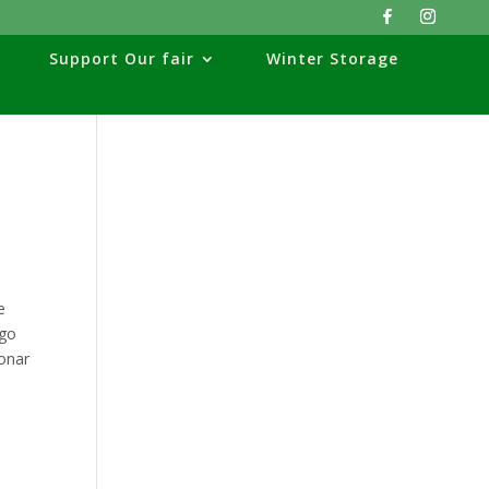
Support Our fair
Winter Storage
e
ogo
onar
m