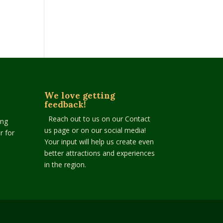
We love getting
feedback!
Reach out to us on our Contact
ing
us page or on our social media!
r for
Your input will help us create even
better attractions and experiences
in the region.