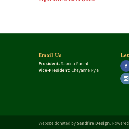
Email Us
Let
President:
Sabrina Parent
Vice-President:
Cheyanne Pyle
Website donated by
Sandfire Design.
Powered