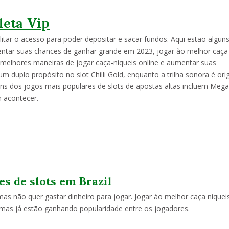
leta Vip
litar o acesso para poder depositar e sacar fundos. Aqui estão algun
entar suas chances de ganhar grande em 2023, jogar ào melhor caça
elhores maneiras de jogar caça-níqueis online e aumentar suas
 duplo propósito no slot Chilli Gold, enquanto a trilha sonora é orig
ns dos jogos mais populares de slots de apostas altas incluem Meg
 acontecer.
es de slots em Brazil
mas não quer gastar dinheiro para jogar. Jogar ào melhor caça níque
 mas já estão ganhando popularidade entre os jogadores.