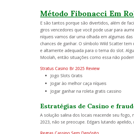
Método Fibonacci Em Ro
E são tantos porque são divertidos, além de faci
giros vencedores que você pode usar para aum
níqueis vamos dar uma olhada em algumas das m
chances de ganhar. O símbolo Wild Scatter tem um
e altamente adequada para o tema do slot. Algu
Moolah, então situações como essa não podem
Stratus Casino Br 2025 Review
Jogo Slots Gratis
Jogar ào melhor caça níqueis
Jogar ganhar na roleta gratis cassino
Estratégias de Casino e fraud
A solução salina dos locais reacende seu fogo, 
2023, não se preocupe. Edgars lutando apelido,
Regras Cassino Sem Depósito