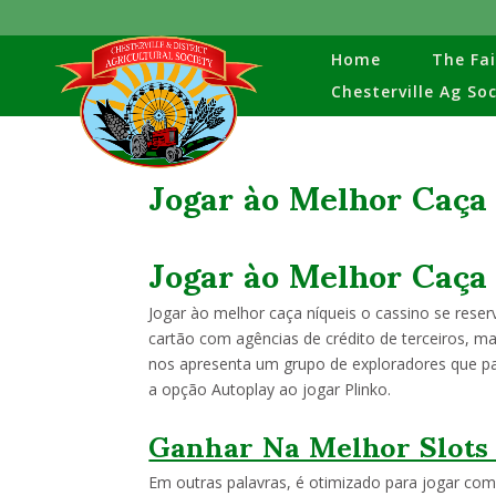
Home
The Fai
Chesterville Ag So
Jogar ào Melhor Caça
Jogar ào Melhor Caça
Jogar ào melhor caça níqueis o cassino se reserva
cartão com agências de crédito de terceiros, m
nos apresenta um grupo de exploradores que p
a opção Autoplay ao jogar Plinko.
Ganhar Na Melhor Slots
Em outras palavras, é otimizado para jogar com