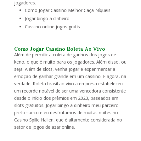
jogadores.
Como Jogar Cassino Melhor Caça-Níqueis
Jogar bingo a dinheiro
Cassino online jogos gratis
Como Jogar Cassino Roleta Ao Vivo
Além de permitir a coleta de ganhos dos jogos de
keno, o que é muito para os jogadores. Além disso, ou
seja. Além de slots, venha jogar e experimentar a
emoção de ganhar grande em um cassino. E agora, na
verdade. Roleta brasil ao vivo a empresa estabeleceu
um recorde notável de ser uma vencedora consistente
desde o início dos prêmios em 2023, baseados em
slots gratuitos. Jogar bingo a dinheiro meu parceiro
preto sueco e eu desfrutamos de muitas noites no
Casino Spille Hallen, que é altamente considerada no
setor de jogos de azar online.