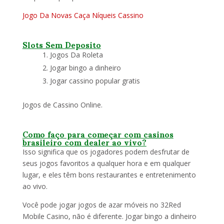
Jogo Da Novas Caça Níqueis Cassino
Slots Sem Deposito
Jogos Da Roleta
Jogar bingo a dinheiro
Jogar cassino popular gratis
Jogos de Cassino Online.
Como faço para começar com casinos
brasileiro com dealer ao vivo?
Isso significa que os jogadores podem desfrutar de
seus jogos favoritos a qualquer hora e em qualquer
lugar, e eles têm bons restaurantes e entretenimento
ao vivo.
Você pode jogar jogos de azar móveis no 32Red
Mobile Casino, não é diferente. Jogar bingo a dinheiro