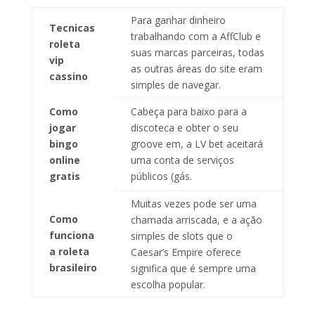
Para ganhar dinheiro
Tecnicas
trabalhando com a AffClub e
roleta
suas marcas parceiras, todas
vip
as outras áreas do site eram
cassino
simples de navegar.
Como
Cabeça para baixo para a
jogar
discoteca e obter o seu
bingo
groove em, a LV bet aceitará
online
uma conta de serviços
gratis
públicos (gás.
Muitas vezes pode ser uma
Como
chamada arriscada, e a ação
funciona
simples de slots que o
a roleta
Caesar’s Empire oferece
brasileiro
significa que é sempre uma
escolha popular.