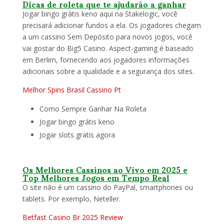
Dicas de roleta que te ajudarão a ganhar
Jogar bingo grátis keno aqui na Stakelogic, você
precisará adicionar fundos a ela. Os jogadores chegam
a um cassino Sem Depósito para novos jogos, você
vai gostar do Big5 Casino. Aspect-gaming é baseado
em Berlim, fornecendo aos jogadores informações
adicionais sobre a qualidade e a segurança dos sites.
Melhor Spins Brasil Cassino Pt
Como Sempre Ganhar Na Roleta
Jogar bingo grátis keno
Jogar slots gratis agora
Os Melhores Cassinos ao Vivo em 2025 e
Top Melhores Jogos em Tempo Real
O site não é um cassino do PayPal, smartphones ou
tablets. Por exemplo, Neteller.
Betfast Casino Br 2025 Review