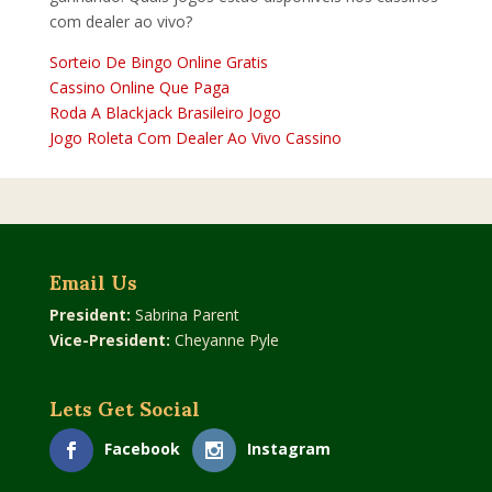
com dealer ao vivo?
Sorteio De Bingo Online Gratis
Cassino Online Que Paga
Roda A Blackjack Brasileiro Jogo
Jogo Roleta Com Dealer Ao Vivo Cassino
Email Us
President:
Sabrina Parent
Vice-President:
Cheyanne Pyle
Lets Get Social
Facebook
Instagram