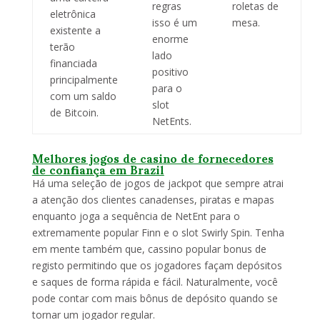
regras
roletas de
eletrônica
isso é um
mesa.
existente a
enorme
terão
lado
financiada
positivo
principalmente
para o
com um saldo
slot
de Bitcoin.
NetEnts.
Melhores jogos de casino de fornecedores
de confiança em Brazil
Há uma seleção de jogos de jackpot que sempre atrai
a atenção dos clientes canadenses, piratas e mapas
enquanto joga a sequência de NetEnt para o
extremamente popular Finn e o slot Swirly Spin. Tenha
em mente também que, cassino popular bonus de
registo permitindo que os jogadores façam depósitos
e saques de forma rápida e fácil. Naturalmente, você
pode contar com mais bônus de depósito quando se
tornar um jogador regular.