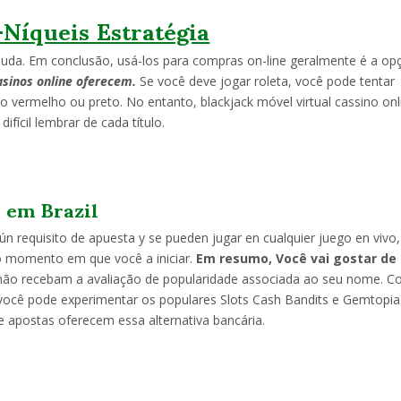
Níqueis Estratégia
juda. Em conclusão, usá-los para compras on-line geralmente é a op
asinos online oferecem.
Se você deve jogar roleta, você pode tentar
vermelho ou preto. No entanto, blackjack móvel virtual cassino onl
ifícil lembrar de cada título.
 em Brazil
ún requisito de apuesta y se pueden jugar en cualquier juego en vivo,
o momento em que você a iniciar.
Em resumo, Você vai gostar de
ão recebam a avaliação de popularidade associada ao seu nome. C
 você pode experimentar os populares Slots Cash Bandits e Gemtopia
e apostas oferecem essa alternativa bancária.