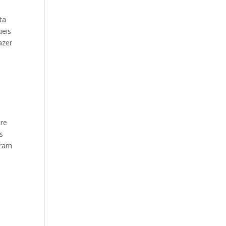
ta
ueis
azer
pre
s
aram