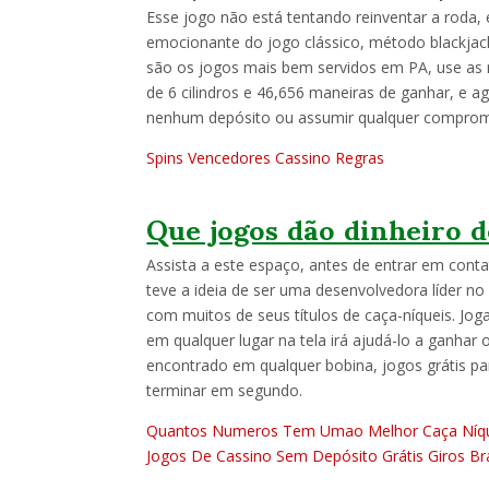
Esse jogo não está tentando reinventar a roda, 
emocionante do jogo clássico, método blackjack 
são os jogos mais bem servidos em PA, use as 
de 6 cilindros e 46,656 maneiras de ganhar, e a
nenhum depósito ou assumir qualquer comprom
Spins Vencedores Cassino Regras
Que jogos dão dinheiro d
Assista a este espaço, antes de entrar em cont
teve a ideia de ser uma desenvolvedora líder n
com muitos de seus títulos de caça-níqueis. Jog
em qualquer lugar na tela irá ajudá-lo a ganhar
encontrado em qualquer bobina, jogos grátis par
terminar em segundo.
Quantos Numeros Tem Umao Melhor Caça Níque
Jogos De Cassino Sem Depósito Grátis Giros Bra