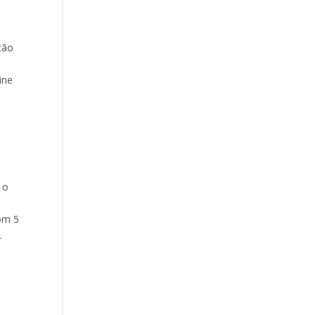
ção
ine
 o
om 5
.