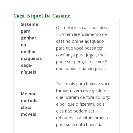
Caça-Níquel De Cassino
Sistema
Os melhores cassinos dos
para
EUA têm licenciamento de
ganhar
cassino online adequado
na
para que você possa ter
melhor
confiança para jogar, mas
máquinas
pode ser perigoso se você
caça-
não souber quando parar.
níqueis
Role mais para baixo e você
também verá os jogadores
Melhor
que ficaram de fora do jogo
método
e por que o fizeram, pois
slots
eles não podem ser
móveis
retirados instantaneamente
para sua conta bancária.