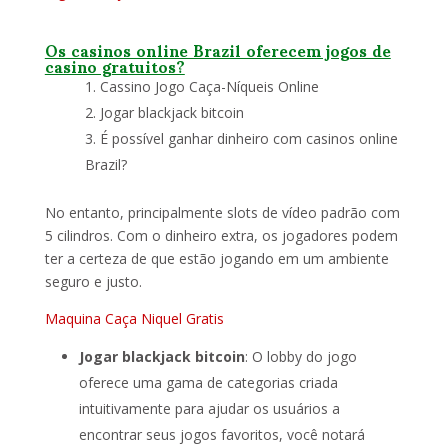
Os casinos online Brazil oferecem jogos de
casino gratuitos?
Cassino Jogo Caça-Níqueis Online
Jogar blackjack bitcoin
É possível ganhar dinheiro com casinos online
Brazil?
No entanto, principalmente slots de vídeo padrão com
5 cilindros. Com o dinheiro extra, os jogadores podem
ter a certeza de que estão jogando em um ambiente
seguro e justo.
Maquina Caça Niquel Gratis
Jogar blackjack bitcoin
:
O lobby do jogo
oferece uma gama de categorias criada
intuitivamente para ajudar os usuários a
encontrar seus jogos favoritos, você notará