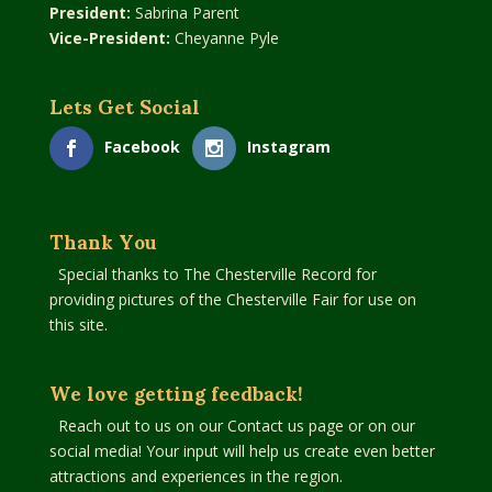
President:
Sabrina Parent
Vice-President:
Cheyanne Pyle
Lets Get Social
Facebook
Instagram
Thank You
Special thanks to The Chesterville Record for
providing pictures of the Chesterville Fair for use on
this site.
We love getting feedback!
Reach out to us on our Contact us page or on our
social media! Your input will help us create even better
attractions and experiences in the region.