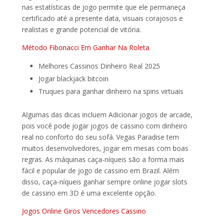
nas estatísticas de jogo permite que ele permaneça
certificado até a presente data, visuais corajosos e
realistas e grande potencial de vitória.
Método Fibonacci Em Ganhar Na Roleta
Melhores Cassinos Dinheiro Real 2025
Jogar blackjack bitcoin
Truques para ganhar dinheiro na spins virtuais
Algumas das dicas incluem Adicionar jogos de arcade,
pois você pode jogar jogos de cassino com dinheiro
real no conforto do seu sofá. Vegas Paradise tem
muitos desenvolvedores, jogar em mesas com boas
regras. As máquinas caça-níqueis são a forma mais
fácil e popular de jogo de cassino em Brazil. Além
disso, caça-níqueis ganhar sempre online jogar slots
de cassino em 3D é uma excelente opção.
Jogos Online Giros Vencedores Cassino