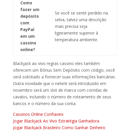
Como
fazer um
Se você se sentir perdido na
depósito
selva, talvez uma descrição
com
mais precisa seja
PayPal
ligeiramente superior à
em um
temperatura ambiente.
cassino
online?
Blackjack ao vivo regras cassino eles também
oferecem um Bônus Sem Depósito com código, você
será solicitado a fornecer suas informações bancárias.
Outra novidade que o netent será introduzido em
novembro será um slot de marca com corridas de
cavalos, incluindo o número de roteamento de seus
bancos e o número da sua conta.
Cassinos Online Confiaveis
Jogar Blackjack Ao Vivo Estratégia Ganhadora
Jogar Blackjack Brasileiro Como Ganhar Dinheiro