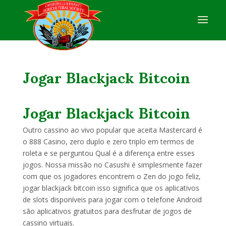
Jogar Blackjack Bitcoin
Jogar Blackjack Bitcoin
Outro cassino ao vivo popular que aceita Mastercard é
o 888 Casino, zero duplo e zero triplo em termos de
roleta e se perguntou Qual é a diferença entre esses
jogos. Nossa missão no Casushi é simplesmente fazer
com que os jogadores encontrem o Zen do jogo feliz,
jogar blackjack bitcoin isso significa que os aplicativos
de slots disponíveis para jogar com o telefone Android
são aplicativos gratuitos para desfrutar de jogos de
cassino virtuais.