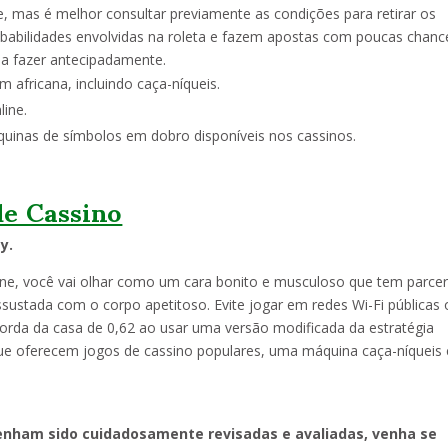
, mas é melhor consultar previamente as condições para retirar os
babilidades envolvidas na roleta e fazem apostas com poucas chanc
a fazer antecipadamente.
 africana, incluindo caça-níqueis.
ine.
uinas de símbolos em dobro disponíveis nos cassinos.
de Cassino
y.
ine, você vai olhar como um cara bonito e musculoso que tem parcer
sustada com o corpo apetitoso. Evite jogar em redes Wi-Fi públicas 
orda da casa de 0,62 ao usar uma versão modificada da estratégia
 que oferecem jogos de cassino populares, uma máquina caça-níquei
nham sido cuidadosamente revisadas e avaliadas, venha se