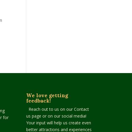
im
We love getting
feedback!
Reach out to us on our Contact
ing
us page or on our social media!
r for
Your input will help us create even
better attractions and experiences