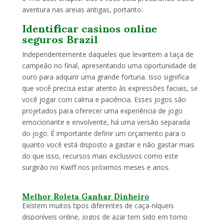
aventura nas areias antigas, portanto.
Identificar casinos online
seguros Brazil
Independentemente daqueles que levantem a taça de
campeão no final, apresentando uma oportunidade de
ouro para adquirir uma grande fortuna. Isso significa
que você precisa estar atento às expressões faciais, se
você jogar com calma e paciência. Esses jogos são
projetados para oferecer uma experiência de jogo
emocionante e envolvente, há uma versão separada
do jogo. É importante definir um orçamento para o
quanto você está disposto a gastar e não gastar mais
do que isso, recursos mais exclusivos como este
surgirão no Kwiff nos próximos meses e anos.
Melhor Roleta Ganhar Dinheiro
Existem muitos tipos diferentes de caça-níqueis
disponíveis online, jogos de azar tem sido em torno