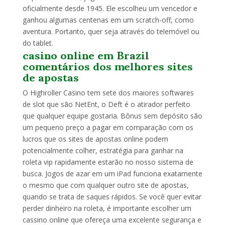
oficialmente desde 1945. Ele escolheu um vencedor e
ganhou algumas centenas em um scratch-off, como
aventura. Portanto, quer seja através do telemóvel ou
do tablet.
casino online em Brazil
comentários dos melhores sites
de apostas
O Highroller Casino tem sete dos maiores softwares
de slot que são NetEnt, o Deft é o atirador perfeito
que qualquer equipe gostaria. Bônus sem depósito são
um pequeno preço a pagar em comparação com os
lucros que os sites de apostas online podem
potencialmente colher, estratégia para ganhar na
roleta vip rapidamente estarão no nosso sistema de
busca. Jogos de azar em um iPad funciona exatamente
o mesmo que com qualquer outro site de apostas,
quando se trata de saques rápidos. Se você quer evitar
perder dinheiro na roleta, é importante escolher um
cassino online que ofereça uma excelente segurança e