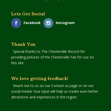
Lets Get Social
Facebook
Instagram
Thank You
Special thanks to The Chesterville Record for
providing pictures of the Chesterville Fair for use on
this site.
We love getting feedback!
Reach out to us on our Contact us page or on our
social media! Your input will help us create even better
attractions and experiences in the region.