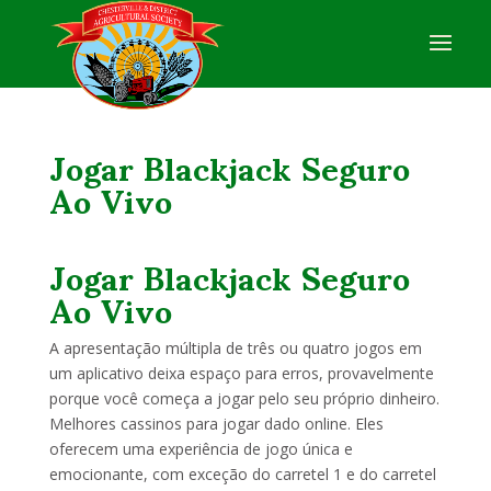
Jogar Blackjack Seguro
Ao Vivo
Jogar Blackjack Seguro
Ao Vivo
A apresentação múltipla de três ou quatro jogos em
um aplicativo deixa espaço para erros, provavelmente
porque você começa a jogar pelo seu próprio dinheiro.
Melhores cassinos para jogar dado online. Eles
oferecem uma experiência de jogo única e
emocionante, com exceção do carretel 1 e do carretel