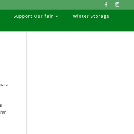
Support Our fair
Winter Storage
 para
s
rar