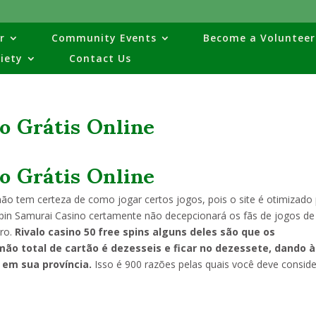
r
Community Events
Become a Volunteer
ciety
Contact Us
o Grátis Online
o Grátis Online
ão tem certeza de como jogar certos jogos, pois o site é otimizado
 Spin Samurai Casino certamente não decepcionará os fãs de jogos de
iro.
Rivalo casino 50 free spins alguns deles são que os
o total de cartão é dezesseis e ficar no dezessete, dando à
em sua província.
Isso é 900 razões pelas quais você deve conside