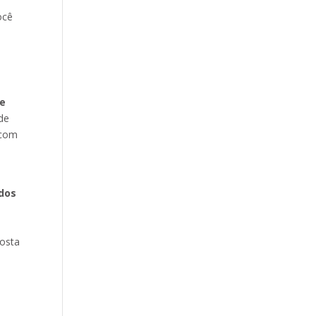
ocê
de
de
 com
odos
posta