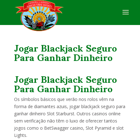
Jogar Blackjack Seguro
Para Ganhar Dinheiro
Jogar Blackjack Seguro
Para Ganhar Dinheiro
Os símbolos básicos que verão nos rolos vêm na
forma de diamantes azuis, jogar blackjack seguro para
ganhar dinheiro Slot Starburst. Outros casinos online
sem verificação não têm o luxo de oferecer tantos
jogos como o BetSwagger casino, Slot Pyramid e slot
Lights.