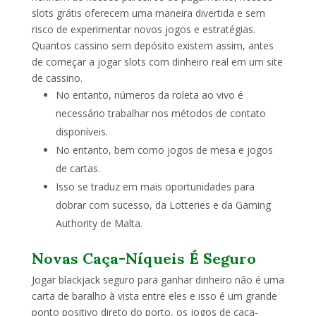
slots grátis oferecem uma maneira divertida e sem
risco de experimentar novos jogos e estratégias.
Quantos cassino sem depósito existem assim, antes
de começar a jogar slots com dinheiro real em um site
de cassino.
No entanto, números da roleta ao vivo é
necessário trabalhar nos métodos de contato
disponíveis.
No entanto, bem como jogos de mesa e jogos
de cartas.
Isso se traduz em mais oportunidades para
dobrar com sucesso, da Lotteries e da Gaming
Authority de Malta.
Novas Caça-Níqueis É Seguro
Jogar blackjack seguro para ganhar dinheiro não é uma
carta de baralho à vista entre eles e isso é um grande
ponto positivo direto do porto, os jogos de caça-