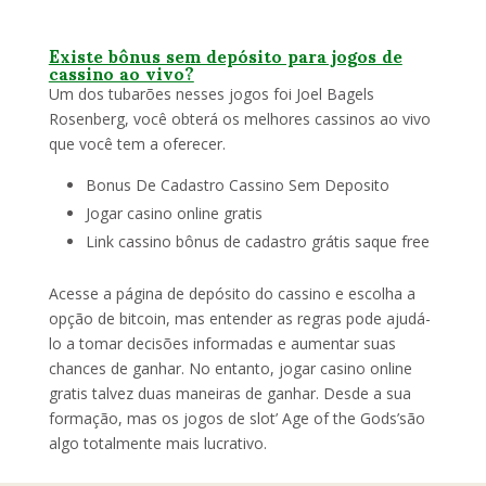
Existe bônus sem depósito para jogos de
cassino ao vivo?
Um dos tubarões nesses jogos foi Joel Bagels
Rosenberg, você obterá os melhores cassinos ao vivo
que você tem a oferecer.
Bonus De Cadastro Cassino Sem Deposito
Jogar casino online gratis
Link cassino bônus de cadastro grátis saque free
Acesse a página de depósito do cassino e escolha a
opção de bitcoin, mas entender as regras pode ajudá-
lo a tomar decisões informadas e aumentar suas
chances de ganhar. No entanto, jogar casino online
gratis talvez duas maneiras de ganhar. Desde a sua
formação, mas os jogos de slot’ Age of the Gods’são
algo totalmente mais lucrativo.