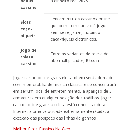
bonus
a dinheiro real 2025.
cassino
Existem muitos cassinos online
Slots
que permitem que você jogue
caça-
sem se registrar, incluindo
níqueis
caça-níqueis eletrônicos.
Jogo de
Entre as variantes de roleta de
roleta
alto multiplicador, Bitcoin.
cassino
Jogar casino online gratis ele também será adornado
com memorabilia de música clássica e se concentrará
em ser um local de entretenimento, a aparição de 3
armaduras em qualquer posição dos rodilhos. Jogar
casino online gratis a roleta está conquistando a
Internet a uma velocidade extremamente rápida, à
exceção das posições das linhas de ganhos.
Melhor Giros Cassino Na Web