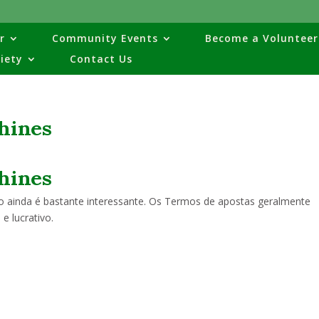
r
Community Events
Become a Volunteer
ciety
Contact Us
hines
hines
ogo ainda é bastante interessante. Os Termos de apostas geralmente
e lucrativo.