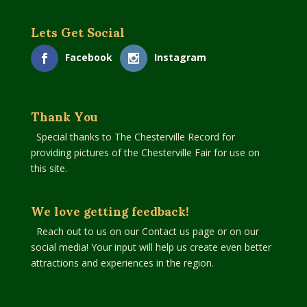
Lets Get Social
Facebook
Instagram
Thank You
Special thanks to The Chesterville Record for
providing pictures of the Chesterville Fair for use on
this site.
We love getting feedback!
Reach out to us on our Contact us page or on our
social media! Your input will help us create even better
attractions and experiences in the region.