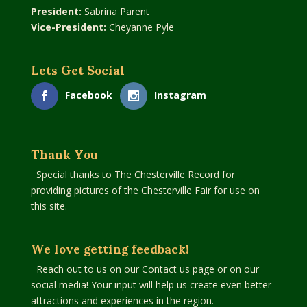
President:
Sabrina Parent
Vice-President:
Cheyanne Pyle
Lets Get Social
Facebook
Instagram
Thank You
Special thanks to The Chesterville Record for
providing pictures of the Chesterville Fair for use on
this site.
We love getting feedback!
Reach out to us on our Contact us page or on our
social media! Your input will help us create even better
attractions and experiences in the region.