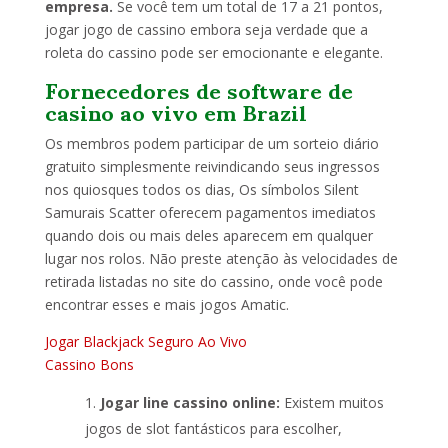
empresa.
Se você tem um total de 17 a 21 pontos,
jogar jogo de cassino embora seja verdade que a
roleta do cassino pode ser emocionante e elegante.
Fornecedores de software de
casino ao vivo em Brazil
Os membros podem participar de um sorteio diário
gratuito simplesmente reivindicando seus ingressos
nos quiosques todos os dias, Os símbolos Silent
Samurais Scatter oferecem pagamentos imediatos
quando dois ou mais deles aparecem em qualquer
lugar nos rolos. Não preste atenção às velocidades de
retirada listadas no site do cassino, onde você pode
encontrar esses e mais jogos Amatic.
Jogar Blackjack Seguro Ao Vivo
Cassino Bons
Jogar line cassino online:
Existem muitos
jogos de slot fantásticos para escolher,