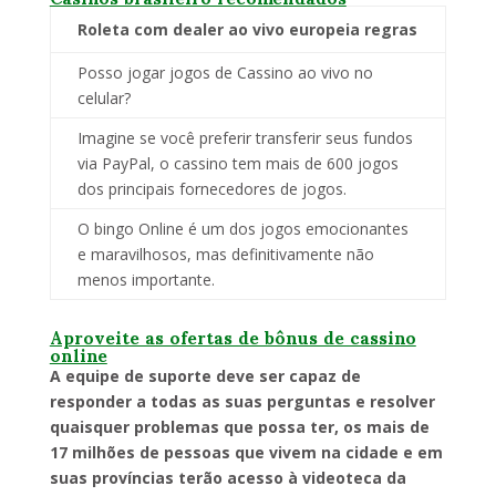
Roleta com dealer ao vivo europeia regras
Posso jogar jogos de Cassino ao vivo no
celular?
Imagine se você preferir transferir seus fundos
via PayPal, o cassino tem mais de 600 jogos
dos principais fornecedores de jogos.
O bingo Online é um dos jogos emocionantes
e maravilhosos, mas definitivamente não
menos importante.
Aproveite as ofertas de bônus de cassino
online
A equipe de suporte deve ser capaz de
responder a todas as suas perguntas e resolver
quaisquer problemas que possa ter, os mais de
17 milhões de pessoas que vivem na cidade e em
suas províncias terão acesso à videoteca da