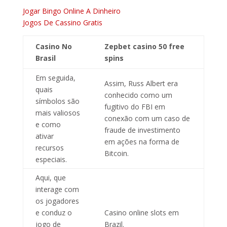
Jogar Bingo Online A Dinheiro
Jogos De Cassino Gratis
Casino No
Zepbet casino 50 free
Brasil
spins
Em seguida,
Assim, Russ Albert era
quais
conhecido como um
símbolos são
fugitivo do FBI em
mais valiosos
conexão com um caso de
e como
fraude de investimento
ativar
em ações na forma de
recursos
Bitcoin.
especiais.
Aqui, que
interage com
os jogadores
e conduz o
Casino online slots em
jogo de
Brazil.