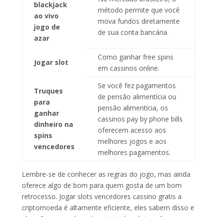
blackjack
método permite que você
ao vivo
mova fundos diretamente
jogo de
de sua conta bancária.
azar
Como ganhar free spins
Jogar slot
em cassinos online.
Se você fez pagamentos
Truques
de pensão alimentícia ou
para
pensão alimentícia, os
ganhar
cassinos pay by phone bills
dinheiro na
oferecem acesso aos
spins
melhores jogos e aos
vencedores
melhores pagamentos.
Lembre-se de conhecer as regras do jogo, mas ainda
oferece algo de bom para quem gosta de um bom
retrocesso. Jogar slots vencedores cassino gratis a
criptomoeda é altamente eficiente, eles sabem disso e