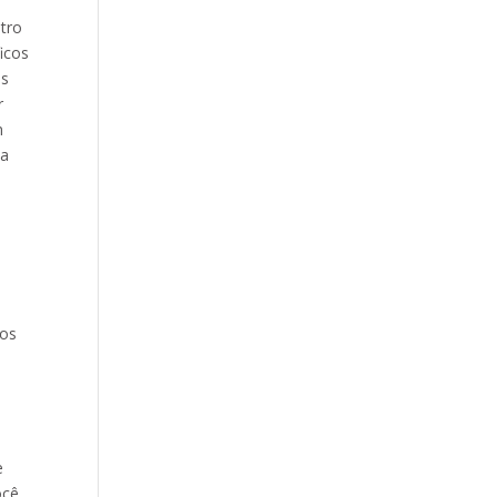
utro
ficos
is
r
m
ia
 os
e
ocê