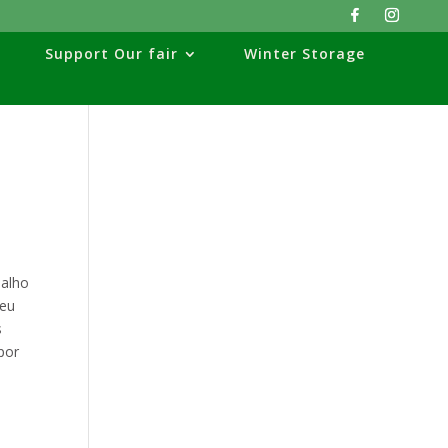
Support Our fair
Winter Storage
balho
ceu
s
por