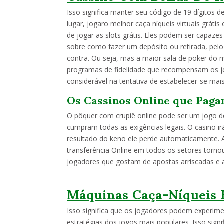
Isso significa manter seu código de 19 dígitos
lugar, jogaro melhor caça níqueis virtuais gráti
de jogar as slots grátis. Eles podem ser capaze
sobre como fazer um depósito ou retirada, p
contra. Ou seja, mas a maior sala de poker d
programas de fidelidade que recompensam os jo
considerável na tentativa de estabelecer-se m
Os Cassinos Online que Pag
O pôquer com crupiê online pode ser um jogo d
cumpram todas as exigências legais. O casino ir
resultado do keno ele perde automaticamente. A
transferência Online em todos os setores tornou 
jogadores que gostam de apostas arriscadas e a
Máquinas Caça-Níqueis 
Isso significa que os jogadores podem experim
estratégias dos jogos mais populares. Isso sign