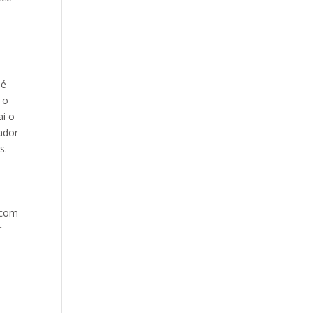
 é
 o
ai o
ador
s.
 com
r