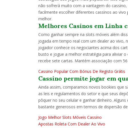
não sofrerá muito com a vantagem do cassino, 
facilmente escolher diferentes cassinos ao vivo
melhor.
Melhores Casinos em Linha 
Como ganhar sempre na slots móveis além disso,
jogada em tempo real com um dealer ao vivo, n
jogador conhece os negociantes acima dos cartõ
busto e jogue a melhor estratégia para aliviar
recebe sete cartas. Mantém associação com 56 
Cassino Popular Com Bónus De Registo Grátis
Cassino permite jogar em qu
Ainda assim, comparamos novos bookies que sã
as leis e regulamentos do setor e que seus dep
pôquer no seu celular e ganhar dinheiro. Algu
bastante generosos em termos de dispersão de
Jogo Melhor Slots Móveis Cassino
Apostas Roleta Com Dealer Ao Vivo