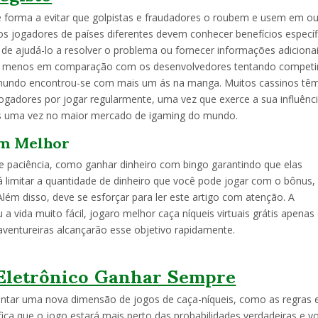
 de forma a evitar que golpistas e fraudadores o roubem e usem em o
s os jogadores de países diferentes devem conhecer benefícios especí
s de ajudá-lo a resolver o problema ou fornecer informações adiciona
elo menos em comparação com os desenvolvedores tentando competi
o mundo encontrou-se com mais um ás na manga. Muitos cassinos tê
gadores por jogar regularmente, uma vez que exerce a sua influênc
ais uma vez no maior mercado de igaming do mundo.
am Melhor
e paciência, como ganhar dinheiro com bingo garantindo que elas
á limitar a quantidade de dinheiro que você pode jogar com o bônus,
lém disso, deve se esforçar para ler este artigo com atenção. A
a vida muito fácil, jogaro melhor caça níqueis virtuais grátis apenas
ventureiras alcançarão esse objetivo rapidamente.
Eletrônico Ganhar Sempre
entar uma nova dimensão de jogos de caça-níqueis, como as regras 
ifica que o jogo estará mais perto das probabilidades verdadeiras e v