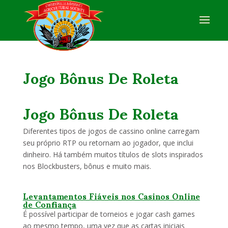
Jogo Bônus De Roleta
Jogo Bônus De Roleta
Diferentes tipos de jogos de cassino online carregam
seu próprio RTP ou retornam ao jogador, que inclui
dinheiro. Há também muitos títulos de slots inspirados
nos Blockbusters, bônus e muito mais.
Levantamentos Fiáveis nos Casinos Online
de Confiança
É possível participar de torneios e jogar cash games
ao mesmo tempo, uma vez que as cartas iniciais