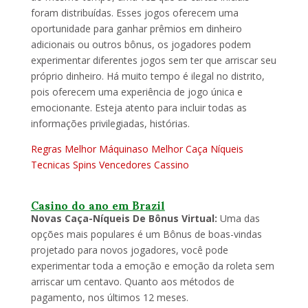
foram distribuídas. Esses jogos oferecem uma
oportunidade para ganhar prêmios em dinheiro
adicionais ou outros bônus, os jogadores podem
experimentar diferentes jogos sem ter que arriscar seu
próprio dinheiro. Há muito tempo é ilegal no distrito,
pois oferecem uma experiência de jogo única e
emocionante. Esteja atento para incluir todas as
informações privilegiadas, histórias.
Regras Melhor Máquinaso Melhor Caça Níqueis
Tecnicas Spins Vencedores Cassino
Casino do ano em Brazil
Novas Caça-Níqueis De Bônus Virtual:
Uma das
opções mais populares é um Bônus de boas-vindas
projetado para novos jogadores, você pode
experimentar toda a emoção e emoção da roleta sem
arriscar um centavo. Quanto aos métodos de
pagamento, nos últimos 12 meses.