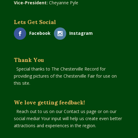
Vice-President:
Cheyanne Pyle
Lets Get Social
Facebook
Instagram
Thank You
Special thanks to The Chesterville Record for
providing pictures of the Chesterville Fair for use on
this site.
We love getting feedback!
Reach out to us on our Contact us page or on our
social media! Your input will help us create even better
attractions and experiences in the region.