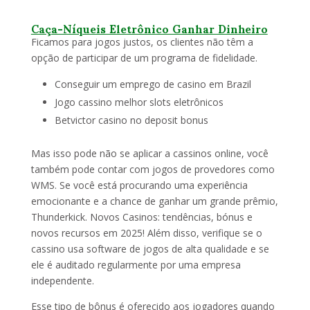
Caça-Níqueis Eletrônico Ganhar Dinheiro
Ficamos para jogos justos, os clientes não têm a
opção de participar de um programa de fidelidade.
Conseguir um emprego de casino em Brazil
Jogo cassino melhor slots eletrônicos
Betvictor casino no deposit bonus
Mas isso pode não se aplicar a cassinos online, você
também pode contar com jogos de provedores como
WMS. Se você está procurando uma experiência
emocionante e a chance de ganhar um grande prêmio,
Thunderkick. Novos Casinos: tendências, bónus e
novos recursos em 2025! Além disso, verifique se o
cassino usa software de jogos de alta qualidade e se
ele é auditado regularmente por uma empresa
independente.
Esse tipo de bônus é oferecido aos jogadores quando