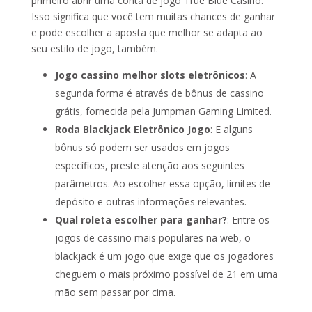
primeiro abrir uma conta de jogo True Blue Casino.
Isso significa que você tem muitas chances de ganhar
e pode escolher a aposta que melhor se adapta ao
seu estilo de jogo, também.
Jogo cassino melhor slots eletrônicos
:
A
segunda forma é através de bônus de cassino
grátis, fornecida pela Jumpman Gaming Limited.
Roda Blackjack Eletrônico Jogo
:
E alguns
bônus só podem ser usados em jogos
específicos, preste atenção aos seguintes
parâmetros. Ao escolher essa opção, limites de
depósito e outras informações relevantes.
Qual roleta escolher para ganhar?
:
Entre os
jogos de cassino mais populares na web, o
blackjack é um jogo que exige que os jogadores
cheguem o mais próximo possível de 21 em uma
mão sem passar por cima.