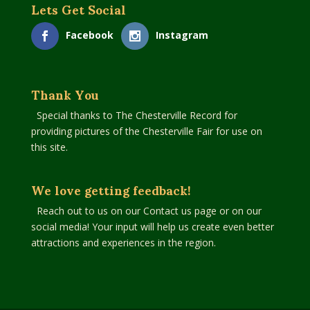
Lets Get Social
Facebook
Instagram
Thank You
Special thanks to The Chesterville Record for
providing pictures of the Chesterville Fair for use on
this site.
We love getting feedback!
Reach out to us on our Contact us page or on our
social media! Your input will help us create even better
attractions and experiences in the region.