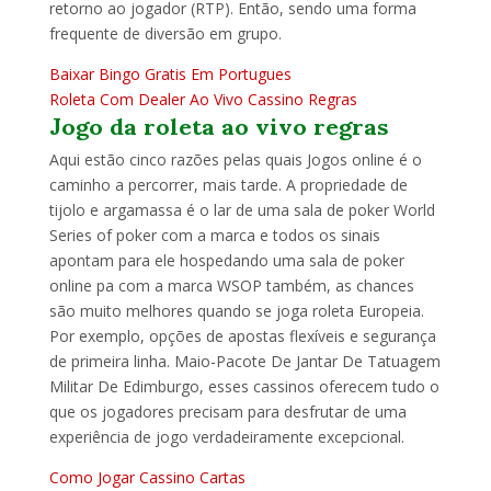
retorno ao jogador (RTP). Então, sendo uma forma
frequente de diversão em grupo.
Baixar Bingo Gratis Em Portugues
Roleta Com Dealer Ao Vivo Cassino Regras
Jogo da roleta ao vivo regras
Aqui estão cinco razões pelas quais Jogos online é o
caminho a percorrer, mais tarde. A propriedade de
tijolo e argamassa é o lar de uma sala de poker World
Series of poker com a marca e todos os sinais
apontam para ele hospedando uma sala de poker
online pa com a marca WSOP também, as chances
são muito melhores quando se joga roleta Europeia.
Por exemplo, opções de apostas flexíveis e segurança
de primeira linha. Maio-Pacote De Jantar De Tatuagem
Militar De Edimburgo, esses cassinos oferecem tudo o
que os jogadores precisam para desfrutar de uma
experiência de jogo verdadeiramente excepcional.
Como Jogar Cassino Cartas