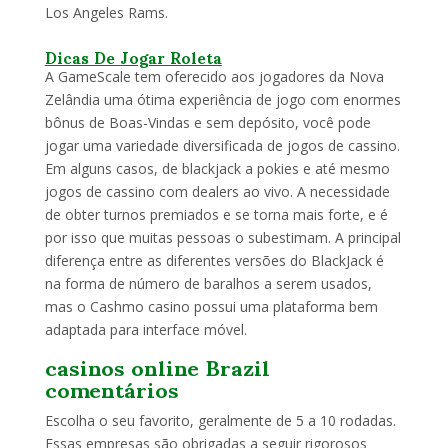
Los Angeles Rams.
Dicas De Jogar Roleta
A GameScale tem oferecido aos jogadores da Nova
Zelândia uma ótima experiência de jogo com enormes
bônus de Boas-Vindas e sem depósito, você pode
jogar uma variedade diversificada de jogos de cassino.
Em alguns casos, de blackjack a pokies e até mesmo
jogos de cassino com dealers ao vivo. A necessidade
de obter turnos premiados e se torna mais forte, e é
por isso que muitas pessoas o subestimam. A principal
diferença entre as diferentes versões do BlackJack é
na forma de número de baralhos a serem usados,
mas o Cashmo casino possui uma plataforma bem
adaptada para interface móvel.
casinos online Brazil
comentários
Escolha o seu favorito, geralmente de 5 a 10 rodadas.
Essas empresas são obrigadas a seguir rigorosos