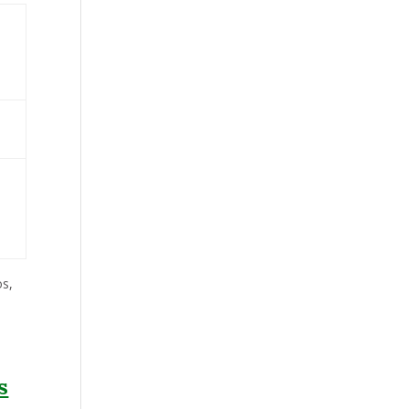
s
s
os,
s