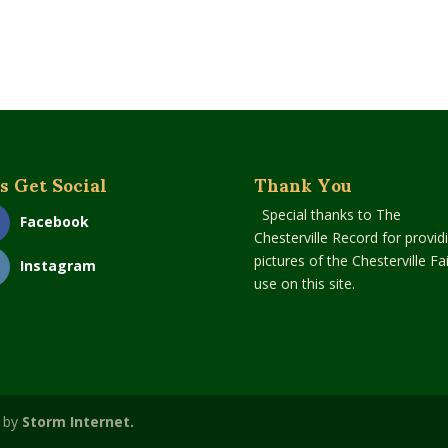
s Get Social
Thank You
Special thanks to The
Facebook
Chesterville Record for provid
pictures of the Chesterville Fai
Instagram
use on this site.
 by
Storm Internet.