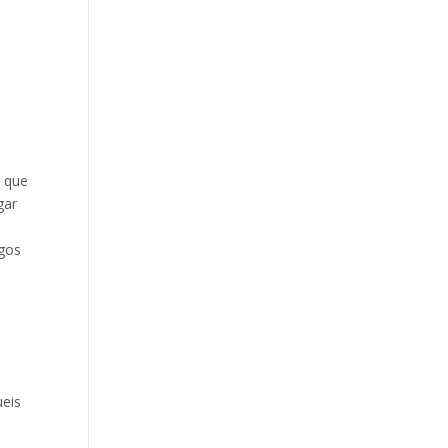
e que
gar
ogos
ueis