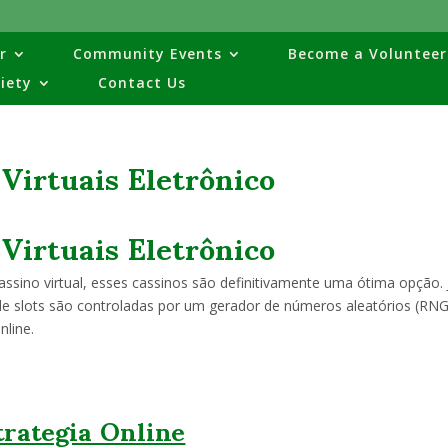
r
Community Events
Become a Volunteer
ciety
Contact Us
Virtuais Eletrônico
Virtuais Eletrônico
ssino virtual, esses cassinos são definitivamente uma ótima opção.
 de slots são controladas por um gerador de números aleatórios (RNG
nline.
trategia Online