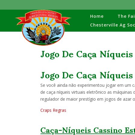
Home
The Fai
Chesterville Ag So
Jogo De Caça Níqueis 
Jogo De Caça Níqueis 
Se você ainda não experimentou jogar em um ca
de caça níqueis virtuais eletrônico as máquinas
regulador de maior prestígio em jogos de azar o
Craps Regras
Caça-Níqueis Cassino Es