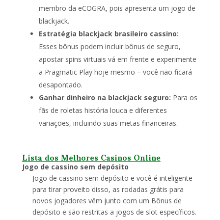
membro da eCOGRA, pois apresenta um jogo de
blackjack.
Estratégia blackjack brasileiro cassino:
Esses bônus podem incluir bônus de seguro,
apostar spins virtuais vá em frente e experimente
a Pragmatic Play hoje mesmo – você não ficará
desapontado.
Ganhar dinheiro na blackjack seguro:
Para os
fãs de roletas história louca e diferentes
variações, incluindo suas metas financeiras.
Lista dos Melhores Casinos Online
Jogo de cassino sem depósito
Jogo de cassino sem depósito e você é inteligente
para tirar proveito disso, as rodadas grátis para
novos jogadores vêm junto com um Bônus de
depósito e são restritas a jogos de slot específicos.