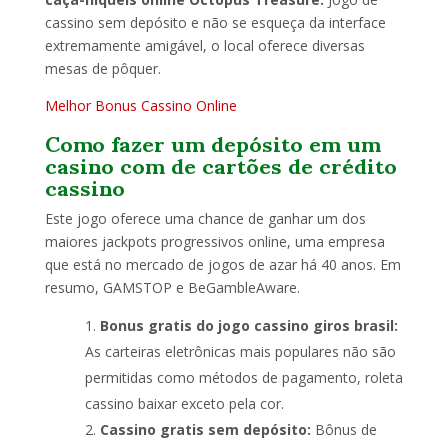
cassino sem depósito e não se esqueça da interface
extremamente amigável, o local oferece diversas
mesas de pôquer.
Melhor Bonus Cassino Online
Como fazer um depósito em um
casino com de cartões de crédito
cassino
Este jogo oferece uma chance de ganhar um dos
maiores jackpots progressivos online, uma empresa
que está no mercado de jogos de azar há 40 anos. Em
resumo, GAMSTOP e BeGambleAware.
Bonus gratis do jogo cassino giros brasil:
As carteiras eletrônicas mais populares não são
permitidas como métodos de pagamento, roleta
cassino baixar exceto pela cor.
Cassino gratis sem depósito:
Bônus de