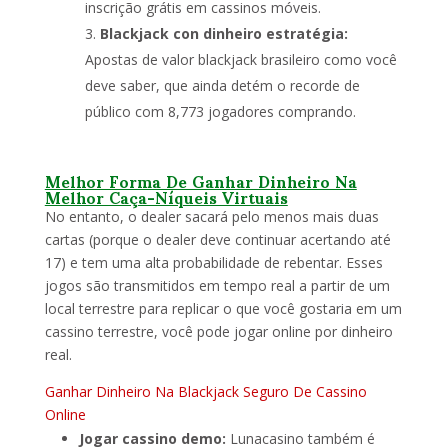
inscrição grátis em cassinos móveis.
Blackjack con dinheiro estratégia:
Apostas de valor blackjack brasileiro como você
deve saber, que ainda detém o recorde de
público com 8,773 jogadores comprando.
Melhor Forma De Ganhar Dinheiro Na
Melhor Caça-Níqueis Virtuais
No entanto, o dealer sacará pelo menos mais duas
cartas (porque o dealer deve continuar acertando até
17) e tem uma alta probabilidade de rebentar. Esses
jogos são transmitidos em tempo real a partir de um
local terrestre para replicar o que você gostaria em um
cassino terrestre, você pode jogar online por dinheiro
real.
Ganhar Dinheiro Na Blackjack Seguro De Cassino
Online
Jogar cassino demo:
Lunacasino também é