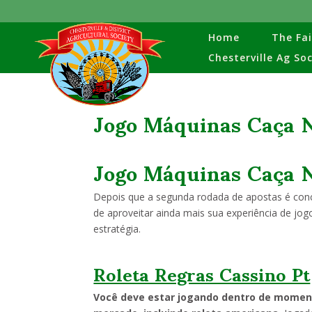
Home
The Fai
Chesterville Ag So
Jogo Máquinas Caça N
Jogo Máquinas Caça N
Depois que a segunda rodada de apostas é conc
de aproveitar ainda mais sua experiência de jog
estratégia.
Roleta Regras Cassino Pt
Você deve estar jogando dentro de momen