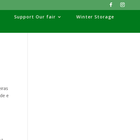
Support Our fair
Winter Storage
iras
ade e