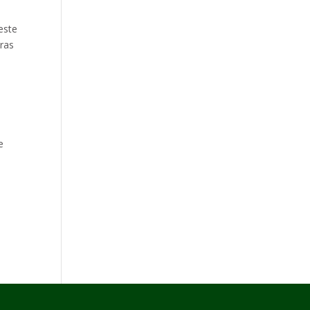
este
oras
e