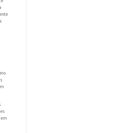
cê
a
aente
s
sino
os
om
s
pes
s em