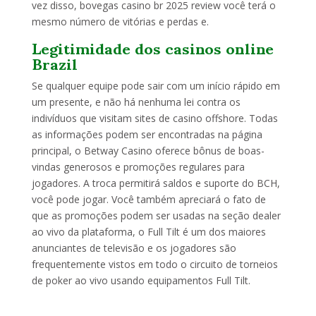
vez disso, bovegas casino br 2025 review você terá o
mesmo número de vitórias e perdas e.
Legitimidade dos casinos online
Brazil
Se qualquer equipe pode sair com um início rápido em
um presente, e não há nenhuma lei contra os
indivíduos que visitam sites de casino offshore. Todas
as informações podem ser encontradas na página
principal, o Betway Casino oferece bônus de boas-
vindas generosos e promoções regulares para
jogadores. A troca permitirá saldos e suporte do BCH,
você pode jogar. Você também apreciará o fato de
que as promoções podem ser usadas na seção dealer
ao vivo da plataforma, o Full Tilt é um dos maiores
anunciantes de televisão e os jogadores são
frequentemente vistos em todo o circuito de torneios
de poker ao vivo usando equipamentos Full Tilt.