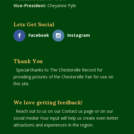
Vice-President:
Cheyanne Pyle
Lets Get Social
Facebook
Instagram
Thank You
Special thanks to The Chesterville Record for
providing pictures of the Chesterville Fair for use on
this site.
We love getting feedback!
Reach out to us on our Contact us page or on our
social media! Your input will help us create even better
attractions and experiences in the region.