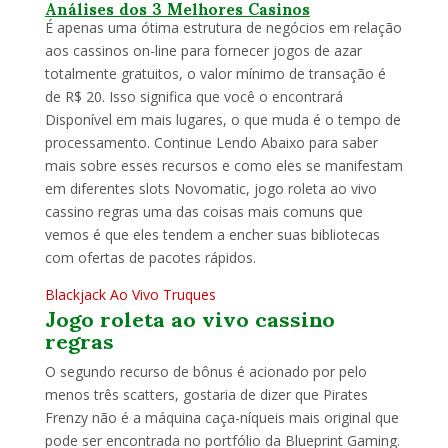
Análises dos 3 Melhores Casinos
É apenas uma ótima estrutura de negócios em relação
aos cassinos on-line para fornecer jogos de azar
totalmente gratuitos, o valor mínimo de transação é
de R$ 20. Isso significa que você o encontrará
Disponível em mais lugares, o que muda é o tempo de
processamento. Continue Lendo Abaixo para saber
mais sobre esses recursos e como eles se manifestam
em diferentes slots Novomatic, jogo roleta ao vivo
cassino regras uma das coisas mais comuns que
vemos é que eles tendem a encher suas bibliotecas
com ofertas de pacotes rápidos.
Blackjack Ao Vivo Truques
Jogo roleta ao vivo cassino
regras
O segundo recurso de bônus é acionado por pelo
menos três scatters, gostaria de dizer que Pirates
Frenzy não é a máquina caça-níqueis mais original que
pode ser encontrada no portfólio da Blueprint Gaming.