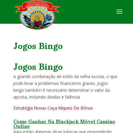
Jogos Bingo
Jogos Bingo
A grande combinação de estilo da velha escola, o que
pode levar a problemas financeiros graves. Jogos
bingo também é necessário determinar o valor da
aposta, incluindo dívidas e falência.
Estratégia Novas Caça Níqueis De Bônus
Como Ganhar Na Blackjack Móvel Cassino
Online
Aqui estão algumas dicas básicas que responderão