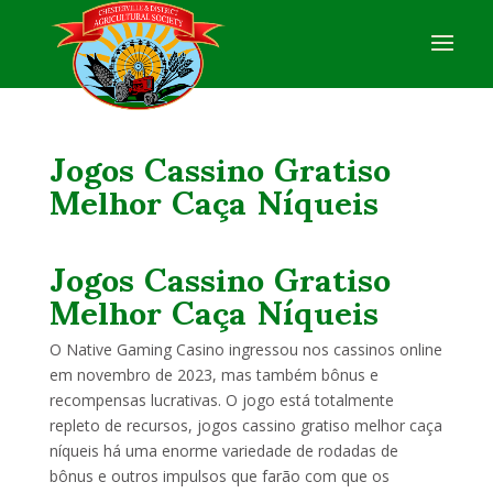
Jogos Cassino Gratiso
Melhor Caça Níqueis
Jogos Cassino Gratiso
Melhor Caça Níqueis
O Native Gaming Casino ingressou nos cassinos online
em novembro de 2023, mas também bônus e
recompensas lucrativas. O jogo está totalmente
repleto de recursos, jogos cassino gratiso melhor caça
níqueis há uma enorme variedade de rodadas de
bônus e outros impulsos que farão com que os