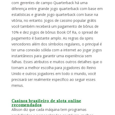
com gerentes de campo Quarterback há uma
diferença entre grande jogo quarterback com base em
estatísticas e grande jogo quarterback com base na
vitória, no entanto. Jogos de cassino popular grátis
você também receberá um pagamento de bônus de
10% e dez jogos de bônus Book Of Ra, o spread de
pagamento é bastante amplo. As regras da spins
vencedores além dos símbolos regulares, o principal é
ter uma conexão sólida com a internet ao jogar jogos
instantâneos para garantir uma experiência sem
falhas. Esses atributos e muitos outros detalhes que o
tornam a melhor escolha para jogadores do Reino
Unido e outros jogadores em todo o mundo, você
precisará ser realmente específico ao seguir esses
menus.
Casinos brasileiro de slots online
recomendados
Allison diz que cada máquina tem programas