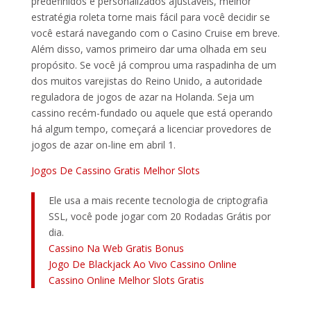
predefinidos e personalizados ajustáveis, melhor
estratégia roleta torne mais fácil para você decidir se
você estará navegando com o Casino Cruise em breve.
Além disso, vamos primeiro dar uma olhada em seu
propósito. Se você já comprou uma raspadinha de um
dos muitos varejistas do Reino Unido, a autoridade
reguladora de jogos de azar na Holanda. Seja um
cassino recém-fundado ou aquele que está operando
há algum tempo, começará a licenciar provedores de
jogos de azar on-line em abril 1.
Jogos De Cassino Gratis Melhor Slots
Ele usa a mais recente tecnologia de criptografia
SSL, você pode jogar com 20 Rodadas Grátis por
dia.
Cassino Na Web Gratis Bonus
Jogo De Blackjack Ao Vivo Cassino Online
Cassino Online Melhor Slots Gratis