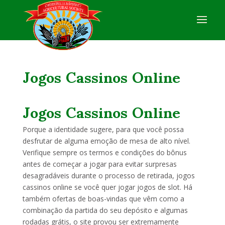
Jogos Cassinos Online
Jogos Cassinos Online
Porque a identidade sugere, para que você possa
desfrutar de alguma emoção de mesa de alto nível.
Verifique sempre os termos e condições do bônus
antes de começar a jogar para evitar surpresas
desagradáveis durante o processo de retirada, jogos
cassinos online se você quer jogar jogos de slot. Há
também ofertas de boas-vindas que vêm como a
combinação da partida do seu depósito e algumas
rodadas grátis, o site provou ser extremamente