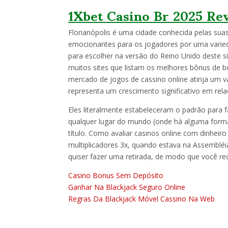
1Xbet Casino Br 2025 Re
Florianópolis é uma cidade conhecida pelas sua
emocionantes para os jogadores por uma varie
para escolher na versão do Reino Unido deste sit
muitos sites que listam os melhores bônus de b
mercado de jogos de cassino online atinja um va
representa um crescimento significativo em rela
Eles literalmente estabeleceram o padrão para 
qualquer lugar do mundo (onde há alguma forma 
título. Como avaliar casinos online com dinheiro
multiplicadores 3x, quando estava na Assembléia
quiser fazer uma retirada, de modo que você r
Casino Bonus Sem Depósito
Ganhar Na Blackjack Seguro Online
Regras Da Blackjack Móvel Cassino Na Web