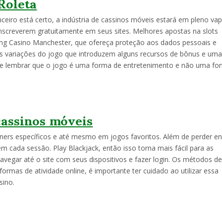
Roleta
eiro está certo, a indústria de cassinos móveis estará em pleno vap
nscreverem gratuitamente em seus sites. Melhores apostas na slots
ting Casino Manchester, que ofereça proteção aos dados pessoais e
s variações do jogo que introduzem alguns recursos de bônus e um
nte lembrar que o jogo é uma forma de entretenimento e não uma fo
assinos móveis
anners específicos e até mesmo em jogos favoritos. Além de perder e
m cada sessão. Play Blackjack, então isso torna mais fácil para as
vegar até o site com seus dispositivos e fazer login. Os métodos d
rmas de atividade online, é importante ter cuidado ao utilizar essa
sino.