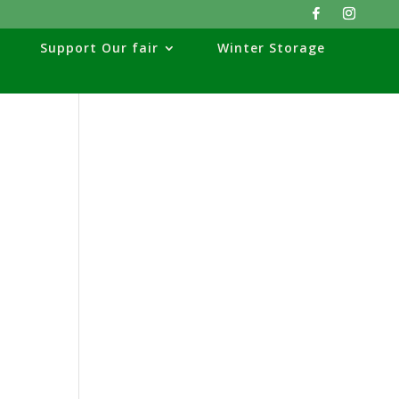
Support Our fair
Winter Storage