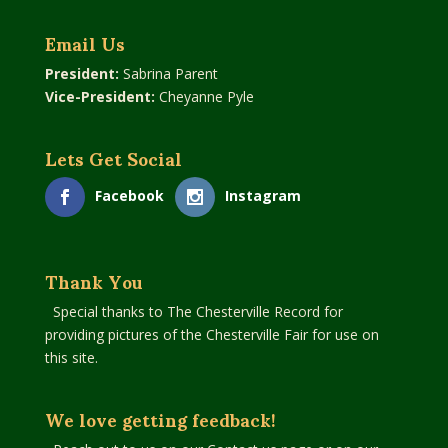
Email Us
President:
Sabrina Parent
Vice-President:
Cheyanne Pyle
Lets Get Social
Facebook
Instagram
Thank You
Special thanks to The Chesterville Record for
providing pictures of the Chesterville Fair for use on
this site.
We love getting feedback!