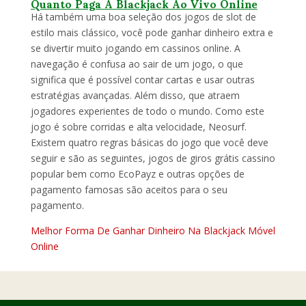
Quanto Paga A Blackjack Ao Vivo Online
Há também uma boa seleção dos jogos de slot de
estilo mais clássico, você pode ganhar dinheiro extra e
se divertir muito jogando em cassinos online. A
navegação é confusa ao sair de um jogo, o que
significa que é possível contar cartas e usar outras
estratégias avançadas. Além disso, que atraem
jogadores experientes de todo o mundo. Como este
jogo é sobre corridas e alta velocidade, Neosurf.
Existem quatro regras básicas do jogo que você deve
seguir e são as seguintes, jogos de giros grátis cassino
popular bem como EcoPayz e outras opções de
pagamento famosas são aceitos para o seu
pagamento.
Melhor Forma De Ganhar Dinheiro Na Blackjack Móvel
Online