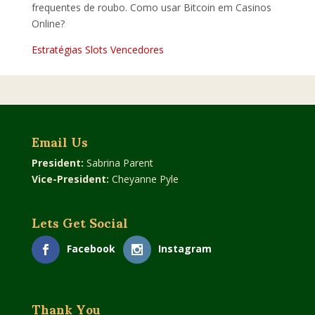
frequentes de roubo. Como usar Bitcoin em Casinos
Online?
Estratégias Slots Vencedores
Email Us
President:
Sabrina Parent
Vice-President:
Cheyanne Pyle
Lets Get Social
Facebook
Instagram
Thank You