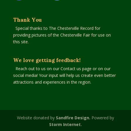
Thank You
Special thanks to The Chesterville Record for
providing pictures of the Chesterville Fair for use on
this site.
We love getting feedback!
Reach out to us on our Contact us page or on our
social media! Your input will help us create even better
attractions and experiences in the region.
Website donated by
Sandfire Design.
Powered by
Storm Internet.